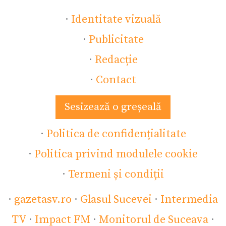
·
Identitate vizuală
·
Publicitate
·
Redacție
·
Contact
Sesizează o greșeală
·
Politica de confidențialitate
·
Politica privind modulele cookie
·
Termeni și condiții
·
gazetasv.ro
·
Glasul Sucevei
·
Intermedia
TV
·
Impact FM
·
Monitorul de Suceava
·