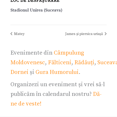
LOC DE DESFĂȘURARE
Stadionul Unirea (Suceava)
Matey
James și piersica uriașă
Evenimente din
Câmpulung
Moldovenesc
,
Fălticeni
,
Rădăuți
,
Suceav
Dornei
și
Gura Humorului
.
Organizezi un eveniment și vrei să-l
publicăm în calendarul nostru?
Dă-
ne de veste!