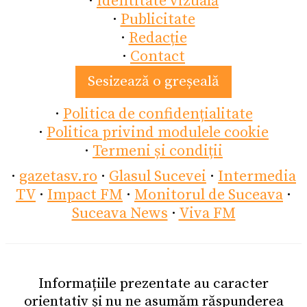
·
Identitate vizuală
·
Publicitate
·
Redacție
·
Contact
Sesizează o greșeală
·
Politica de confidențialitate
·
Politica privind modulele cookie
·
Termeni și condiții
·
gazetasv.ro
·
Glasul Sucevei
·
Intermedia
TV
·
Impact FM
·
Monitorul de Suceava
·
Suceava News
·
Viva FM
Informațiile prezentate au caracter
orientativ și nu ne asumăm răspunderea