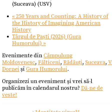
(Suceava) (USV)
«
250 Years and Counting: A History of
the History of Imagining American
History
Târgul de Paști (2026) (Gura
Humorului)
»
Evenimente din
Câmpulung
Moldovenesc
,
Fălticeni
,
Rădăuți
,
Suceava
,
V
Dornei
și
Gura Humorului
.
Organizezi un eveniment și vrei să-l
publicăm în calendarul nostru?
Dă-ne de
veste!