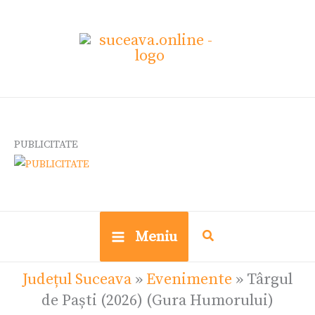
Skip
to
content
PUBLICITATE
Meniu
Județul Suceava
»
Evenimente
»
Târgul
de Paști (2026) (Gura Humorului)