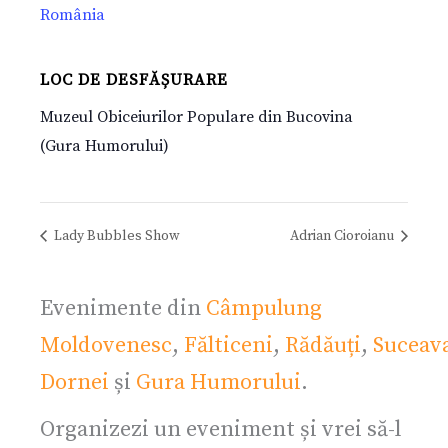
România
LOC DE DESFĂȘURARE
Muzeul Obiceiurilor Populare din Bucovina
(Gura Humorului)
Lady Bubbles Show
Adrian Cioroianu
Evenimente din
Câmpulung
Moldovenesc
,
Fălticeni
,
Rădăuți
,
Suceav
Dornei
și
Gura Humorului
.
Organizezi un eveniment și vrei să-l