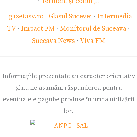
·
Termeni și condiții
·
gazetasv.ro
·
Glasul Sucevei
·
Intermedia
TV
·
Impact FM
·
Monitorul de Suceava
·
Suceava News
·
Viva FM
Informațiile prezentate au caracter orientativ
și nu ne asumăm răspunderea pentru
eventualele pagube produse în urma utilizării
lor.