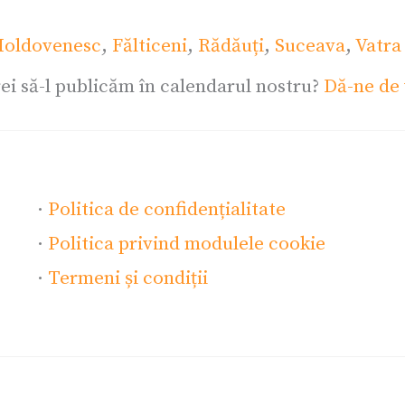
oldovenesc
,
Fălticeni
,
Rădăuți
,
Suceava
,
Vatra
ei să-l publicăm în calendarul nostru?
Dă-ne de 
·
Politica de confidențialitate
·
Politica privind modulele cookie
·
Termeni și condiții