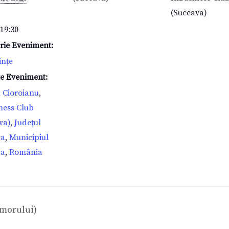
(Suceava)
 19:30
rie Eveniment:
ințe
te Eveniment:
 Cioroianu
,
ness Club
va)
,
Județul
va
,
Municipiul
va
,
România
umorului)