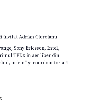
i invitat Adrian Cioroianu.
range, Sony Ericsson, Intel,
imul TEDx în aer liber din
ând, oricui” și coordonator a 4
E
b