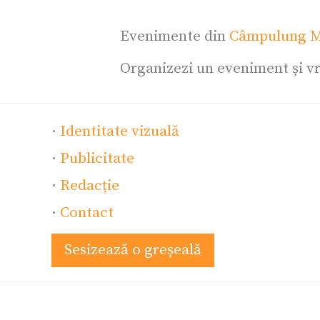
Evenimente din
Câmpulung M
Organizezi un eveniment și vr
·
Identitate vizuală
·
Publicitate
·
Redacție
·
Contact
Sesizează o greșeală