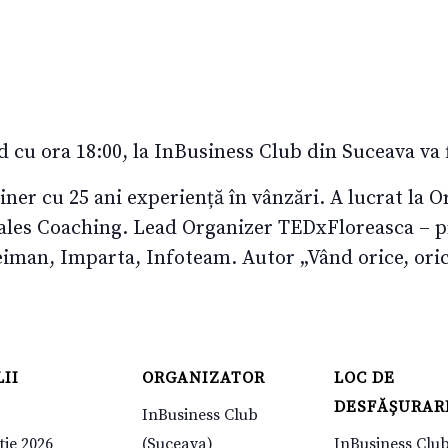
 cu ora 18:00, la InBusiness Club din Suceava va f
iner cu 25 ani experiență în vânzări. A lucrat la O
ales Coaching. Lead Organizer TEDxFloreasca – pr
eiman, Imparta, Infoteam. Autor „Vând orice, oric
II
ORGANIZATOR
LOC DE
DESFĂȘURAR
InBusiness Club
tie 2026
(Suceava)
InBusiness Clu