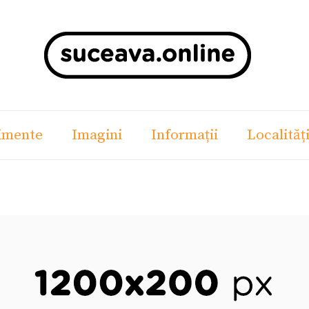
imente
Imagini
Informații
Localităț