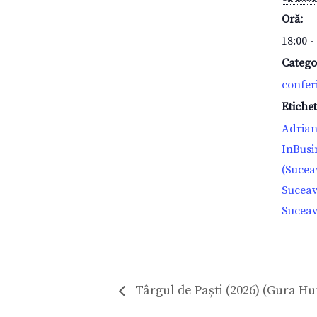
Oră:
18:00 -
Catego
confer
Etiche
Adrian
InBusi
(Sucea
Sucea
Sucea
Târgul de Paști (2026) (Gura H