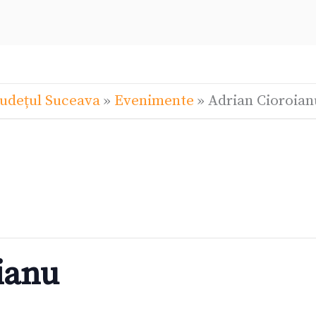
Județul Suceava
»
Evenimente
»
Adrian Cioroian
ianu