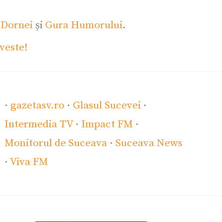
 Dornei
și
Gura Humorului
.
veste!
·
gazetasv.ro
·
Glasul Sucevei
·
Intermedia TV
·
Impact FM
·
Monitorul de Suceava
·
Suceava News
·
Viva FM