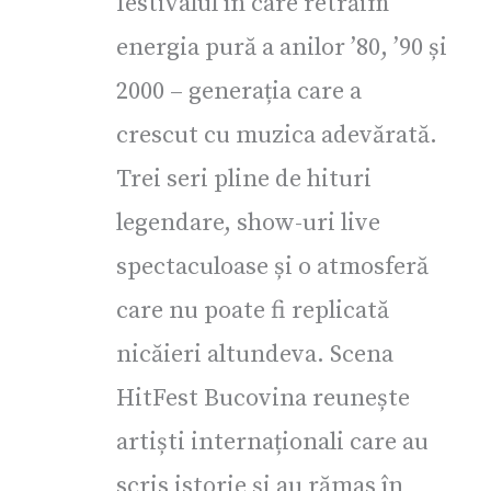
festivalul în care retrăim
energia pură a anilor ’80, ’90 și
2000 – generația care a
crescut cu muzica adevărată.
Trei seri pline de hituri
legendare, show-uri live
spectaculoase și o atmosferă
care nu poate fi replicată
nicăieri altundeva. Scena
HitFest Bucovina reunește
artiști internaționali care au
scris istorie și au rămas în