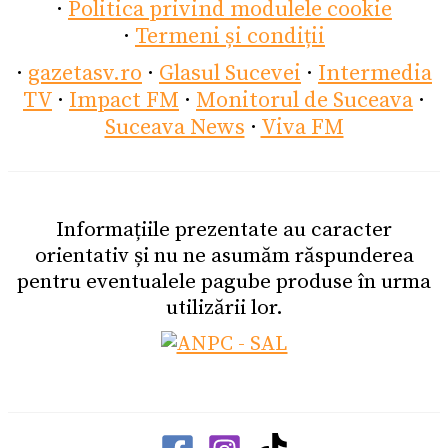
·
Politica privind modulele cookie
·
Termeni și condiții
·
gazetasv.ro
·
Glasul Sucevei
·
Intermedia
TV
·
Impact FM
·
Monitorul de Suceava
·
Suceava News
·
Viva FM
Informațiile prezentate au caracter
orientativ și nu ne asumăm răspunderea
pentru eventualele pagube produse în urma
utilizării lor.