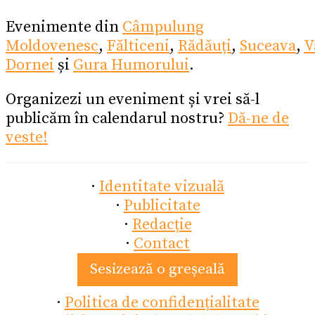
Evenimente din
Câmpulung
Moldovenesc
,
Fălticeni
,
Rădăuți
,
Suceava
,
V
Dornei
și
Gura Humorului
.
Organizezi un eveniment și vrei să-l
publicăm în calendarul nostru?
Dă-ne de
veste!
·
Identitate vizuală
·
Publicitate
·
Redacție
·
Contact
Sesizează o greșeală
·
Politica de confidențialitate