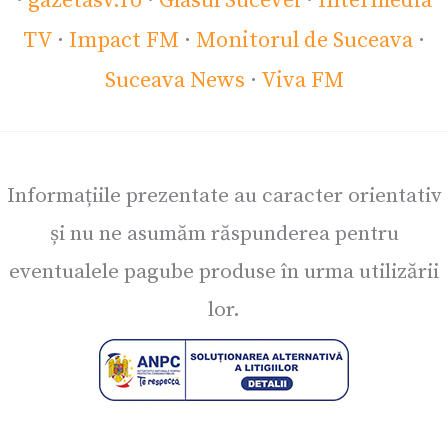
·
gazetasv.ro
·
Glasul Sucevei
·
Intermedia
TV
·
Impact FM
·
Monitorul de Suceava
·
Suceava News
·
Viva FM
Informațiile prezentate au caracter orientativ
și nu ne asumăm răspunderea pentru
eventualele pagube produse în urma utilizării
lor.