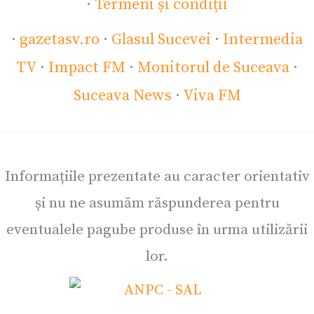
·
Termeni și condiții
·
gazetasv.ro
·
Glasul Sucevei
·
Intermedia
TV
·
Impact FM
·
Monitorul de Suceava
·
Suceava News
·
Viva FM
Informațiile prezentate au caracter orientativ
și nu ne asumăm răspunderea pentru
eventualele pagube produse în urma utilizării
lor.