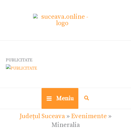
Skip
Ce
to
cauți?
content
PUBLICITATE
Meniu
Județul Suceava
»
Evenimente
»
Mineralia