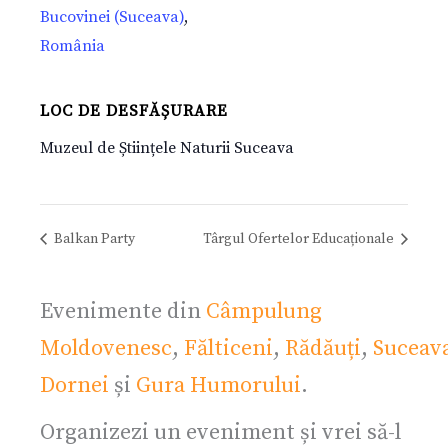
Bucovinei (Suceava)
,
România
LOC DE DESFĂȘURARE
Muzeul de Științele Naturii Suceava
Balkan Party
Târgul Ofertelor Educaționale
Evenimente din
Câmpulung
Moldovenesc
,
Fălticeni
,
Rădăuți
,
Suceav
Dornei
și
Gura Humorului
.
Organizezi un eveniment și vrei să-l