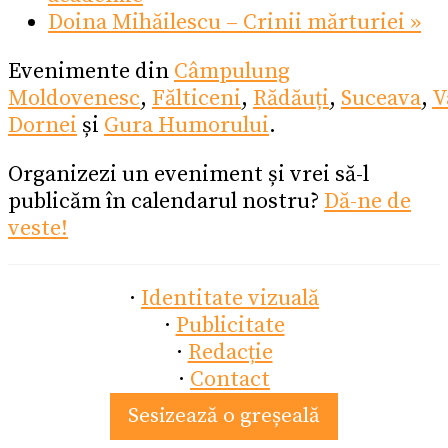
Doina Mihăilescu – Crinii mărturiei
»
Evenimente din
Câmpulung
Moldovenesc
,
Fălticeni
,
Rădăuți
,
Suceava
,
V
Dornei
și
Gura Humorului
.
Organizezi un eveniment și vrei să-l
publicăm în calendarul nostru?
Dă-ne de
veste!
·
Identitate vizuală
·
Publicitate
·
Redacție
·
Contact
Sesizează o greșeală