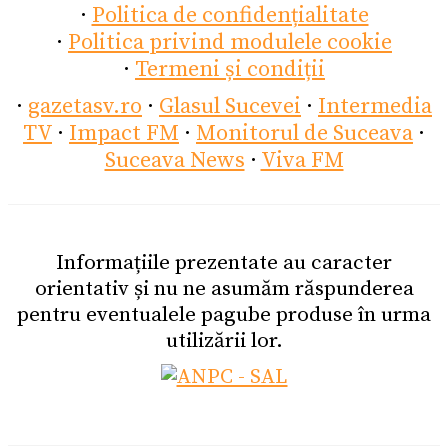
·
Politica de confidențialitate
·
Politica privind modulele cookie
·
Termeni și condiții
·
gazetasv.ro
·
Glasul Sucevei
·
Intermedia
TV
·
Impact FM
·
Monitorul de Suceava
·
Suceava News
·
Viva FM
Informațiile prezentate au caracter
orientativ și nu ne asumăm răspunderea
pentru eventualele pagube produse în urma
utilizării lor.