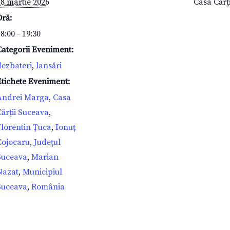
18 martie 2026
Casa Cărț
Oră:
8:00 - 19:30
Categorii Eveniment:
dezbateri
,
lansări
Etichete Eveniment:
Andrei Marga
,
Casa
Cărții Suceava
,
Florentin Țuca
,
Ionuț
Cojocaru
,
Județul
Suceava
,
Marian
Nazat
,
Municipiul
Suceava
,
România