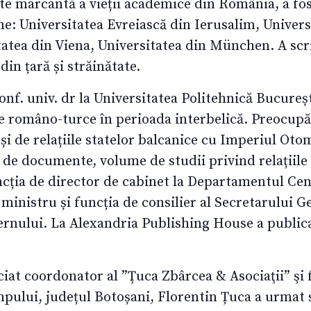
te marcantă a vieții academice din România, a fost
e: Universitatea Evreiască din Ierusalim, Univers
atea din Viena, Universitatea din München. A scris
 din țară și străinătate.
onf. univ. dr la Universitatea Politehnică Bucureșt
ile româno-turce în perioada interbelică. Preocupări
 și de relațiile statelor balcanice cu Imperiul Oto
e de documente, volume de studii privind relațiile 
cția de director de cabinet la Departamentul Cen
ministru și funcția de consilier al Secretarului G
ernului. La Alexandria Publishing House a public
iat coordonator al ”Ţuca Zbârcea & Asociaţii” şi 
pului, județul Botoșani, Florentin Țuca a urmat s