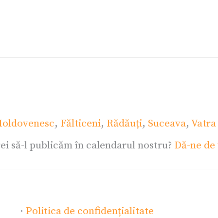
oldovenesc
,
Fălticeni
,
Rădăuți
,
Suceava
,
Vatra
ei să-l publicăm în calendarul nostru?
Dă-ne de 
·
Politica de confidențialitate