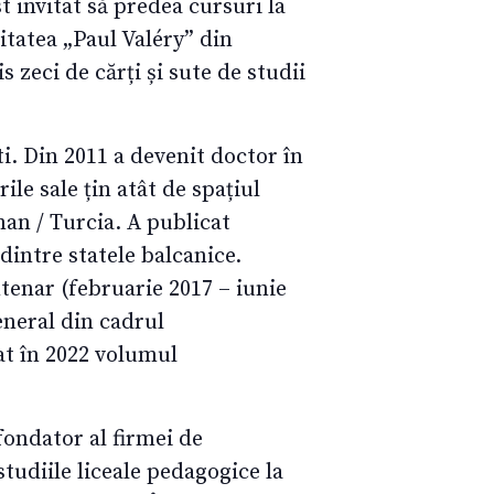
 invitat să predea cursuri la
itatea „Paul Valéry” din
 zeci de cărți și sute de studii
i. Din 2011 a devenit doctor în
le sale țin atât de spațiul
man / Turcia. A publicat
dintre statele balcanice.
tenar (februarie 2017 – iunie
eneral din cadrul
at în 2022 volumul
fondator al firmei de
tudiile liceale pedagogice la