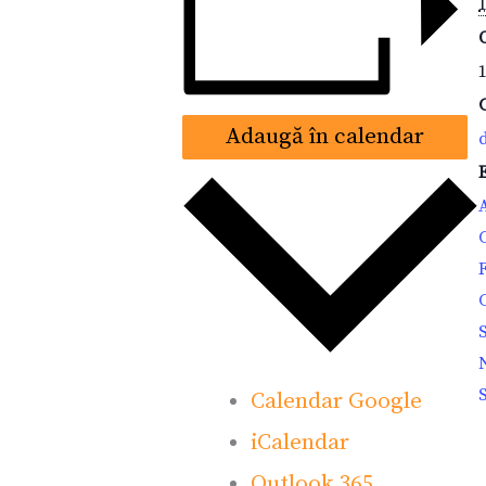
1
Adaugă în calendar
Calendar Google
iCalendar
Outlook 365