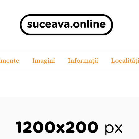
imente
Imagini
Informații
Localităț