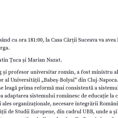
ând cu ora 181:00, la Casa Cărții Suceava va avea 
rga.
entin Țuca și Marian Nazat.
g și profesor universitar român, a fost ministru a
r al Universității „Babeș-Bolyai” din Cluj-Napoca.
se leagă prima reformă mai consistentă a sistemu
 adaptarea sistemului românesc de educație la c
ai ales organizaționale, necesare integrării Româ
tății de Studii Europene, din cadrul UBB, unde a ș