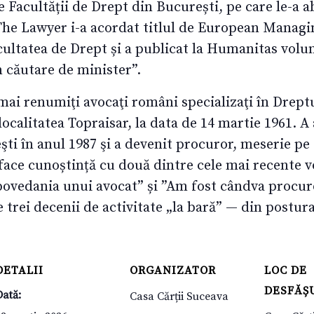
 Facultății de Drept din București, pe care le-a ab
 The Lawyer i-a acordat titlul de European Managin
acultatea de Drept și a publicat la Humanitas volu
n căutare de minister”.
ai renumiţi avocaţi români specializaţi în Dreptul 
localitatea Topraisar, la data de 14 martie 1961. A
şti în anul 1987 şi a devenit procuror, meserie pe
face cunoștință cu două dintre cele mai recente 
povedania unui avocat” și ”Am fost cândva procuro
trei decenii de activitate „la bară” — din postur
DETALII
ORGANIZATOR
LOC DE
DESFĂȘ
Dată:
Casa Cărții Suceava