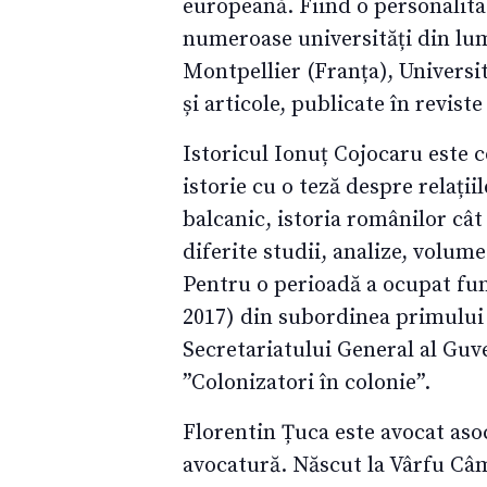
europeană. Fiind o personalita
numeroase universități din lum
Montpellier (Franța), Universit
și articole, publicate în reviste
Istoricul Ionuț Cojocaru este c
istorie cu o teză despre relați
balcanic, istoria românilor cât
diferite studii, analize, volum
Pentru o perioadă a ocupat fun
2017) din subordinea primului 
Secretariatului General al Guv
”Colonizatori în colonie”.
Florentin Țuca este avocat asoc
avocatură. Născut la Vârfu Câm