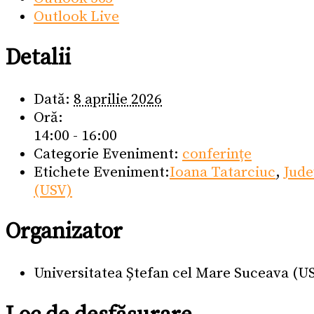
Outlook Live
Detalii
Dată:
8 aprilie 2026
Oră:
14:00 - 16:00
Categorie Eveniment:
conferințe
Etichete Eveniment:
Ioana Tatarciuc
,
Jude
(USV)
Organizator
Universitatea Ștefan cel Mare Suceava (U