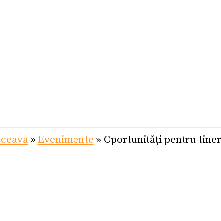
uceava
»
Evenimente
»
Oportunități pentru tiner