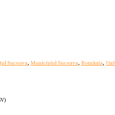
țul Suceava
,
Municipiul Suceava
,
România
,
Uni
SV)