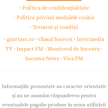
·
Politica de confidențialitate
·
Politica privind modulele cookie
·
Termeni și condiții
·
gazetasv.ro
·
Glasul Sucevei
·
Intermedia
TV
·
Impact FM
·
Monitorul de Suceava
·
Suceava News
·
Viva FM
Informațiile prezentate au caracter orientativ
și nu ne asumăm răspunderea pentru
eventualele pagube produse în urma utilizării