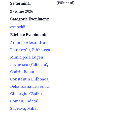
(Fălticeni)
Se termină:
27 iunie 2026
Categorie Eveniment:
expoziții
Etichete Eveniment:
Antoniu Alexandru
Flandorfer
,
Biblioteca
Municipală Eugen
Lovinescu (Fălticeni)
,
Codrin Benta
,
Constantin Bulboaca
,
Delia Ioana Leizeriuc
,
Gheorghe Cătălin
Coman
,
Județul
Suceava
,
Mihai