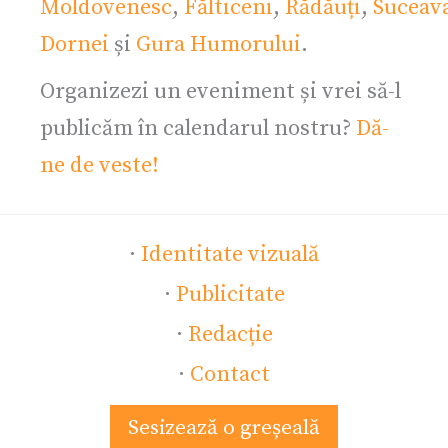
Moldovenesc
,
Fălticeni
,
Rădăuți
,
Suceav
Dornei
și
Gura Humorului
.
Organizezi un eveniment și vrei să-l
publicăm în calendarul nostru?
Dă-
ne de veste!
·
Identitate vizuală
·
Publicitate
·
Redacție
·
Contact
Sesizează o greșeală