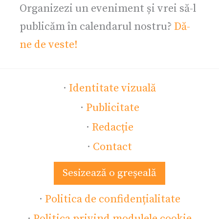
Organizezi un eveniment și vrei să-l
publicăm în calendarul nostru?
Dă-
ne de veste!
·
Identitate vizuală
·
Publicitate
·
Redacție
·
Contact
Sesizează o greșeală
·
Politica de confidențialitate
·
Politica privind modulele cookie