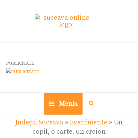
Skip
to
content
PUBLICITATE
Meniu
Județul Suceava
»
Evenimente
»
Un
copil, o carte, un creion