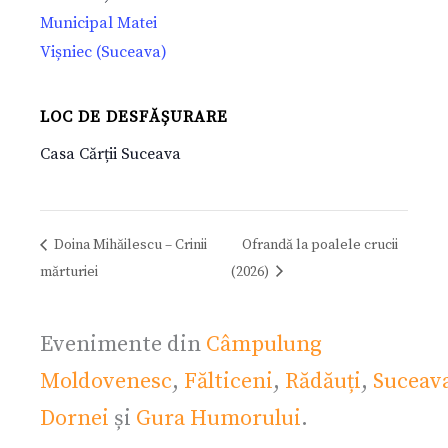
Municipal Matei
Vișniec (Suceava)
LOC DE DESFĂȘURARE
Casa Cărții Suceava
Doina Mihăilescu – Crinii
Ofrandă la poalele crucii
mărturiei
(2026)
Evenimente din
Câmpulung
Moldovenesc
,
Fălticeni
,
Rădăuți
,
Suceav
Dornei
și
Gura Humorului
.