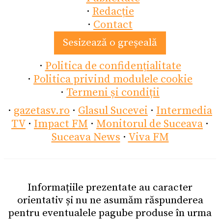
·
Redacție
·
Contact
Sesizează o greșeală
·
Politica de confidențialitate
·
Politica privind modulele cookie
·
Termeni și condiții
·
gazetasv.ro
·
Glasul Sucevei
·
Intermedia
TV
·
Impact FM
·
Monitorul de Suceava
·
Suceava News
·
Viva FM
Informațiile prezentate au caracter
orientativ și nu ne asumăm răspunderea
pentru eventualele pagube produse în urma