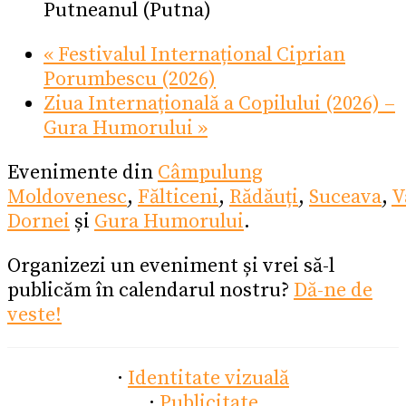
Putneanul (Putna)
«
Festivalul Internațional Ciprian
Porumbescu (2026)
Ziua Internațională a Copilului (2026) –
Gura Humorului
»
Evenimente din
Câmpulung
Moldovenesc
,
Fălticeni
,
Rădăuți
,
Suceava
,
V
Dornei
și
Gura Humorului
.
Organizezi un eveniment și vrei să-l
publicăm în calendarul nostru?
Dă-ne de
veste!
·
Identitate vizuală
·
Publicitate