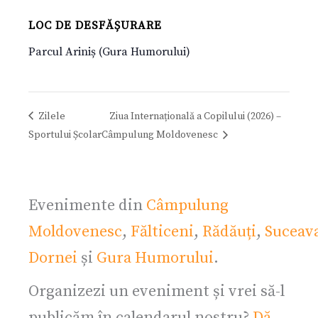
LOC DE DESFĂȘURARE
Parcul Ariniș (Gura Humorului)
Zilele
Ziua Internațională a Copilului (2026) –
Sportului Școlar
Câmpulung Moldovenesc
Evenimente din
Câmpulung
Moldovenesc
,
Fălticeni
,
Rădăuți
,
Suceav
Dornei
și
Gura Humorului
.
Organizezi un eveniment și vrei să-l
publicăm în calendarul nostru?
Dă-