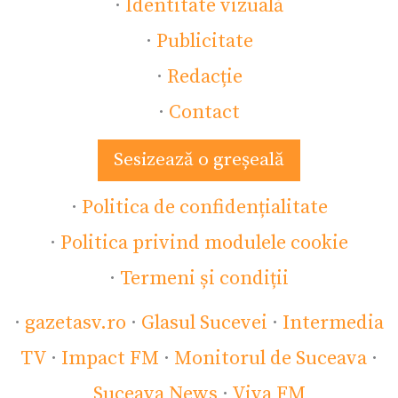
·
Identitate vizuală
·
Publicitate
·
Redacție
·
Contact
Sesizează o greșeală
·
Politica de confidențialitate
·
Politica privind modulele cookie
·
Termeni și condiții
·
gazetasv.ro
·
Glasul Sucevei
·
Intermedia
TV
·
Impact FM
·
Monitorul de Suceava
·
Suceava News
·
Viva FM