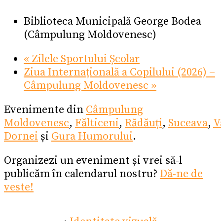
Biblioteca Municipală George Bodea
(Câmpulung Moldovenesc)
«
Zilele Sportului Școlar
Ziua Internațională a Copilului (2026) –
Câmpulung Moldovenesc
»
Evenimente din
Câmpulung
Moldovenesc
,
Fălticeni
,
Rădăuți
,
Suceava
,
V
Dornei
și
Gura Humorului
.
Organizezi un eveniment și vrei să-l
publicăm în calendarul nostru?
Dă-ne de
veste!