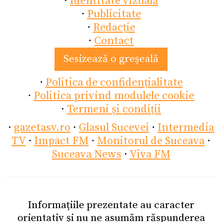
·
Identitate vizuală
·
Publicitate
·
Redacție
·
Contact
Sesizează o greșeală
·
Politica de confidențialitate
·
Politica privind modulele cookie
·
Termeni și condiții
·
gazetasv.ro
·
Glasul Sucevei
·
Intermedia
TV
·
Impact FM
·
Monitorul de Suceava
·
Suceava News
·
Viva FM
Informațiile prezentate au caracter
orientativ și nu ne asumăm răspunderea