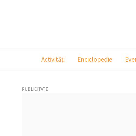
Skip
to
content
Activități
Enciclopedie
Eve
PUBLICITATE