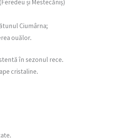
 (Feredeu și Mestecăniș)
 cătunul Ciumârna;
erea ouălor.
stentă în sezonul rece.
pe cristaline.
tate.