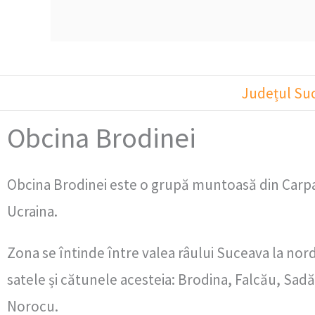
Județul Su
Obcina Brodinei
Obcina Brodinei este o grupă muntoasă din Carpații
Ucraina.
Zona se întinde între valea râului Suceava la nord
satele și cătunele acesteia: Brodina, Falcău, Sad
Norocu.