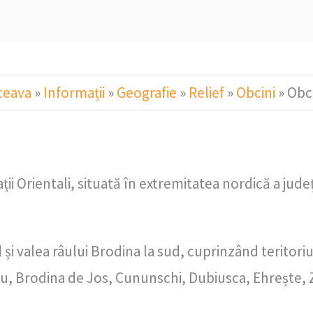
ceava
»
Informații
»
Geografie
»
Relief
»
Obcini
»
Obc
 Orientali, situată în extremitatea nordică a județ
 și valea râului Brodina la sud, cuprinzând teritor
ău, Brodina de Jos, Cununschi, Dubiusca, Ehrește, Z