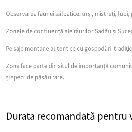
Observarea faunei sălbatice: urși, mistreți, lupi,
Zonele de confluență ale râurilor Sadău și Suce
Peisaje montane autentice cu gospodării tradiți
Zona face parte din situl de importanță comuni
și specii de păsări rare.
Durata recomandată pentru v