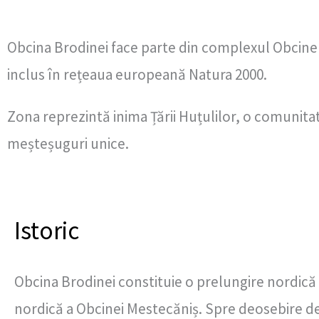
Obcina Brodinei face parte din complexul Obcinel
inclus în rețeaua europeană Natura 2000.
Zona reprezintă inima Țării Huțulilor, o comunitate
meșteșuguri unice.
Istoric
Obcina Brodinei constituie o prelungire nordică 
nordică a Obcinei Mestecăniș. Spre deosebire de c