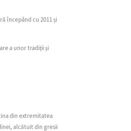
ră începând cu 2011 și
e a unor tradiții și
cina din extremitatea
ei, alcătuit din gresii