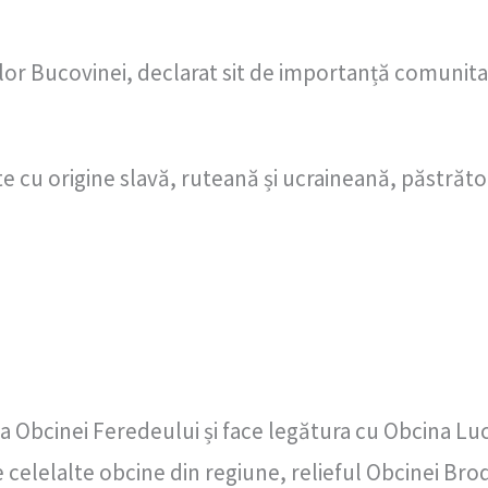
or Bucovinei, declarat sit de importanță comunita
 cu origine slavă, ruteană și ucraineană, păstrătoar
a Obcinei Feredeului și face legătura cu Obcina Lu
elelalte obcine din regiune, relieful Obcinei Brodin