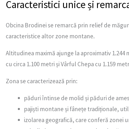
Caracteristici unice și remarc
Obcina Brodinei se remarcă prin relief de măgură
caracteristice altor zone montane.
Altitudinea maximă ajunge la aproximativ 1.244 m
cu circa 1.100 metri și Vârful Chepa cu 1.159 metr
Zona se caracterizează prin:
păduri întinse de molid și păduri de ames
pajiști montane și fânețe tradiționale, uti
izolarea geografică, care conferă zonei u