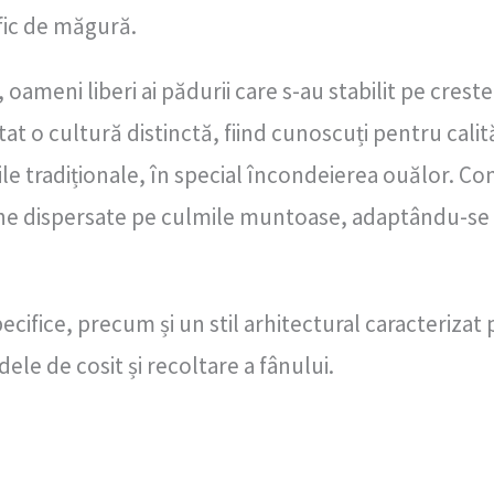
fic de măgură.
ameni liberi ai pădurii care s-au stabilit pe creste
at o cultură distinctă, fiind cunoscuți pentru calit
ile tradiționale, în special încondeierea ouălor. 
 dispersate pe culmile muntoase, adaptându-se sp
specifice, precum și un stil arhitectural caracterizat
ele de cosit și recoltare a fânului.