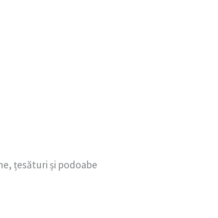
me, țesături și podoabe