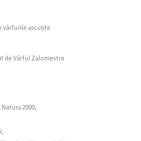
 vârfurile ascuțite
at de Vârful Zalomestra
i Natura 2000;
ă;