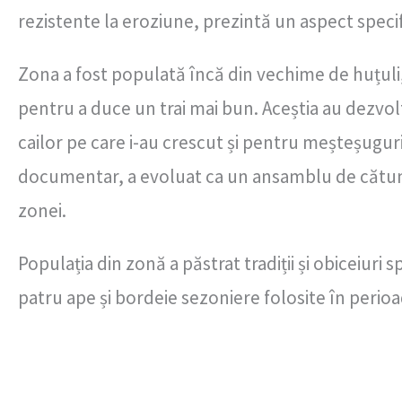
rezistente la eroziune, prezintă un aspect speci
Zona a fost populată încă din vechime de huțuli, o
pentru a duce un trai mai bun. Aceștia au dezvolt
cailor pe care i-au crescut și pentru meșteșugur
documentar, a evoluat ca un ansamblu de cătune
zonei.
Populația din zonă a păstrat tradiții și obiceiuri 
patru ape și bordeie sezoniere folosite în perioad