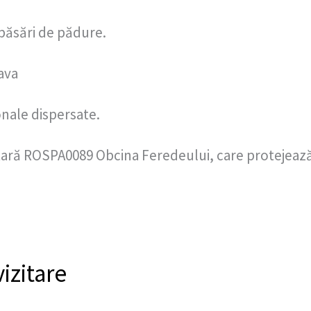
 păsări de pădure.
ava
onale dispersate.
tară ROSPA0089 Obcina Feredeului, care protejează
izitare