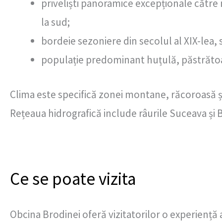
priveliști panoramice excepționale către 
la sud;
bordeie sezoniere din secolul al XIX-lea,
populație predominant huțulă, păstrătoa
Clima este specifică zonei montane, răcoroasă ș
Rețeaua hidrografică include râurile Suceava și
Ce se poate vizita
Obcina Brodinei oferă vizitatorilor o experienț