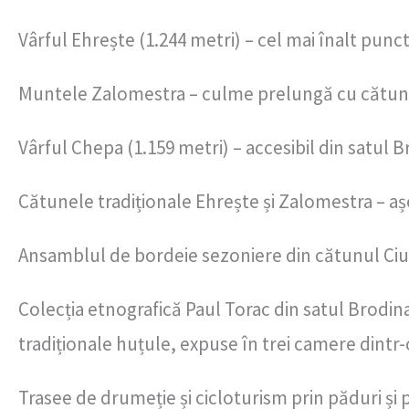
Vârful Ehrește (1.244 metri) – cel mai înalt pun
Muntele Zalomestra – culme prelungă cu cătunu
Vârful Chepa (1.159 metri) – accesibil din satul 
Cătunele tradiționale Ehrește și Zalomestra – a
Ansamblul de bordeie sezoniere din cătunul Cium
Colecția etnografică Paul Torac din satul Brodi
tradiționale huțule, expuse în trei camere dintr-
Trasee de drumeție și cicloturism prin păduri și 