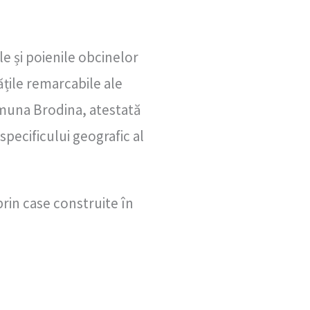
le și poienile obcinelor
ățile remarcabile ale
Comuna Brodina, atestată
ecificului geografic al
 prin case construite în