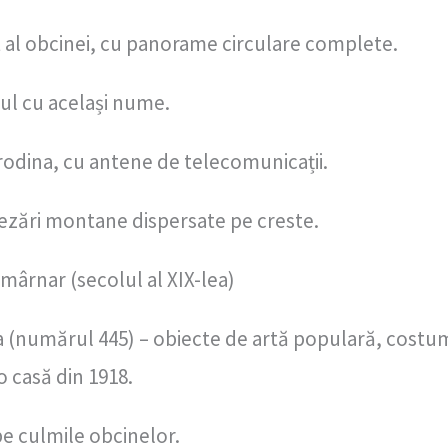
ct al obcinei, cu panorame circulare complete.
l cu același nume.
Brodina, cu antene de telecomunicații.
șezări montane dispersate pe creste.
ârnar (secolul al XIX-lea)
na (numărul 445) – obiecte de artă populară, costu
o casă din 1918.
pe culmile obcinelor.