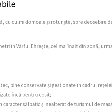
abile
, cu culmi domoale și rotunjite, spre deosebire de
etri în Vârful Ehrește, cel mai înalt din zonă, urm
i.
tec, bine conservate și gestionate în cadrul rețele
lizate încă pentru cosit;
n caracter sălbatic și nealterat de turismul de mas