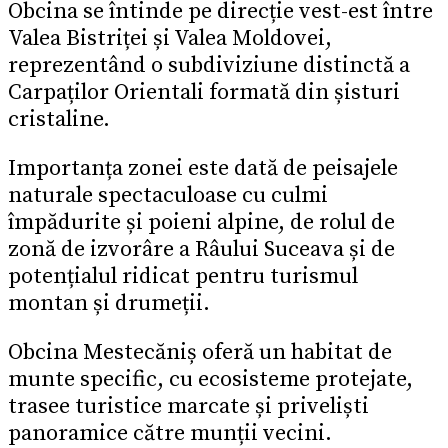
Obcina se întinde pe direcție vest-est între
Valea Bistriței și Valea Moldovei,
reprezentând o subdiviziune distinctă a
Carpaților Orientali formată din șisturi
cristaline.
Importanța zonei este dată de peisajele
naturale spectaculoase cu culmi
împădurite și poieni alpine, de rolul de
zonă de izvorâre a Râului Suceava și de
potențialul ridicat pentru turismul
montan și drumeții.
Obcina Mestecăniș oferă un habitat de
munte specific, cu ecosisteme protejate,
trasee turistice marcate și priveliști
panoramice către munții vecini.