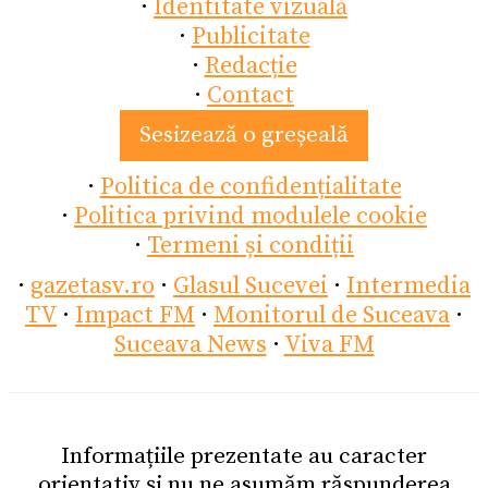
·
Identitate vizuală
·
Publicitate
·
Redacție
·
Contact
Sesizează o greșeală
·
Politica de confidențialitate
·
Politica privind modulele cookie
·
Termeni și condiții
·
gazetasv.ro
·
Glasul Sucevei
·
Intermedia
TV
·
Impact FM
·
Monitorul de Suceava
·
Suceava News
·
Viva FM
Informațiile prezentate au caracter
orientativ și nu ne asumăm răspunderea