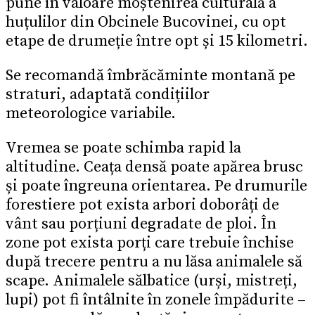
pune în valoare moștenirea culturală a
huțulilor din Obcinele Bucovinei, cu opt
etape de drumeție între opt și 15 kilometri.
Se recomandă îmbrăcăminte montană pe
straturi, adaptată condițiilor
meteorologice variabile.
Vremea se poate schimba rapid la
altitudine. Ceața densă poate apărea brusc
și poate îngreuna orientarea. Pe drumurile
forestiere pot exista arbori doborâți de
vânt sau porțiuni degradate de ploi. În
zone pot exista porți care trebuie închise
după trecere pentru a nu lăsa animalele să
scape. Animalele sălbatice (urși, mistreți,
lupi) pot fi întâlnite în zonele împădurite –