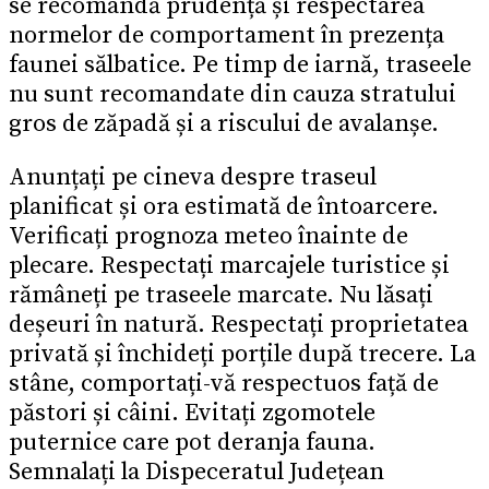
se recomandă prudență și respectarea
normelor de comportament în prezența
faunei sălbatice. Pe timp de iarnă, traseele
nu sunt recomandate din cauza stratului
gros de zăpadă și a riscului de avalanșe.
Anunțați pe cineva despre traseul
planificat și ora estimată de întoarcere.
Verificați prognoza meteo înainte de
plecare. Respectați marcajele turistice și
rămâneți pe traseele marcate. Nu lăsați
deșeuri în natură. Respectați proprietatea
privată și închideți porțile după trecere. La
stâne, comportați-vă respectuos față de
păstori și câini. Evitați zgomotele
puternice care pot deranja fauna.
Semnalați la Dispeceratul Județean