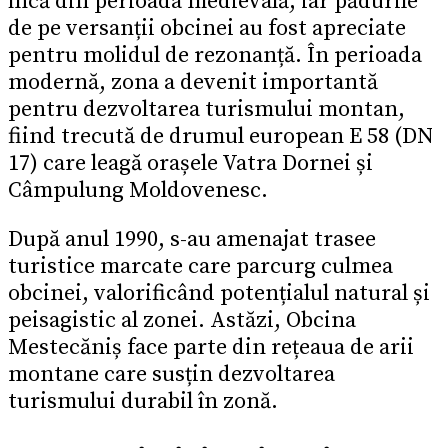
încă din perioada medievală, iar pădurile
de pe versanții obcinei au fost apreciate
pentru molidul de rezonanță. În perioada
modernă, zona a devenit importantă
pentru dezvoltarea turismului montan,
fiind trecută de drumul european E 58 (DN
17) care leagă orașele Vatra Dornei și
Câmpulung Moldovenesc.
După anul 1990, s-au amenajat trasee
turistice marcate care parcurg culmea
obcinei, valorificând potențialul natural și
peisagistic al zonei. Astăzi, Obcina
Mestecăniș face parte din rețeaua de arii
montane care susțin dezvoltarea
turismului durabil în zonă.