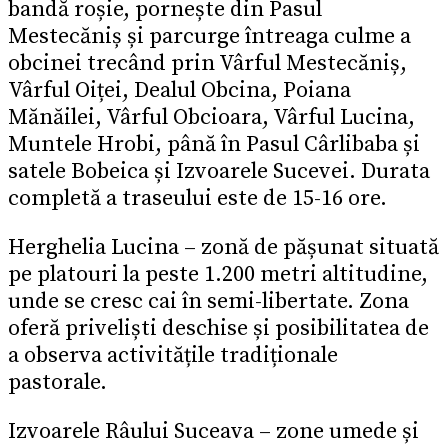
bandă roșie, pornește din Pasul
Mestecăniș și parcurge întreaga culme a
obcinei trecând prin Vârful Mestecăniș,
Vârful Oiței, Dealul Obcina, Poiana
Mănăilei, Vârful Obcioara, Vârful Lucina,
Muntele Hrobi, până în Pasul Cârlibaba și
satele Bobeica și Izvoarele Sucevei. Durata
completă a traseului este de 15-16 ore.
Herghelia Lucina – zonă de pășunat situată
pe platouri la peste 1.200 metri altitudine,
unde se cresc cai în semi-libertate. Zona
oferă priveliști deschise și posibilitatea de
a observa activitățile tradiționale
pastorale.
Izvoarele Râului Suceava – zone umede și