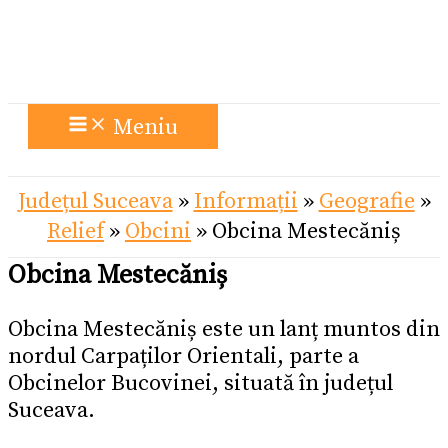
Meniu
Județul Suceava
»
Informații
»
Geografie
»
Relief
»
Obcini
»
Obcina Mestecăniș
Obcina Mestecăniș
Obcina Mestecăniș este un lanț muntos din
nordul Carpaților Orientali, parte a
Obcinelor Bucovinei, situată în județul
Suceava.