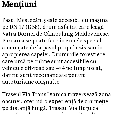
Mențiuni
Pasul Mestecăniș este accesibil cu mașina
pe DN 17 (E 58), drum asfaltat care leagă
Vatra Dornei de Câmpulung Moldovenesc.
Parcarea se poate face în zonele special
amenajate de la pasul propriu-zis sau în
apropierea capelei. Drumurile forestiere
care urcă pe culme sunt accesibile cu
vehicule off-road sau 4×4 pe timp uscat,
dar nu sunt recomandate pentru
autoturisme obișnuite.
Traseul Via Transilvanica traversează zona
obcinei, oferind o experiență de drumeție
pe distanță lungă. Traseul Via Huțulca