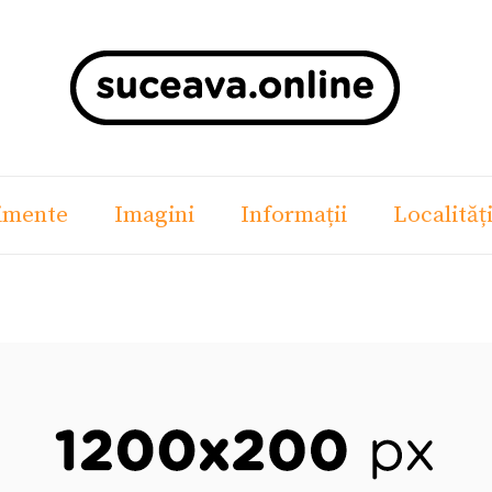
imente
Imagini
Informații
Localităț