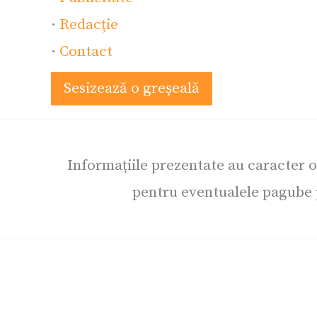
·
Redacție
·
Contact
Sesizează o greșeală
Informațiile prezentate au caracter 
pentru eventualele pagube p