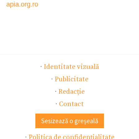
apia.org.ro
·
Identitate vizuală
·
Publicitate
·
Redacție
·
Contact
Sesizează o greșeală
·
Politica de confidențialitate