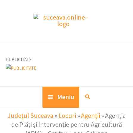
Skip
to
content
PUBLICITATE
Meniu
Județul Suceava
»
Locuri
»
Agenții
»
Agenția
de Plăți și Intervenție pentru Agricultură