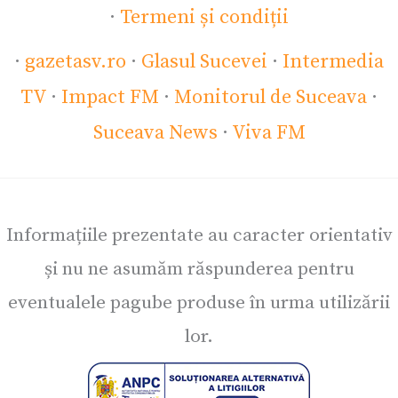
·
Termeni și condiții
·
gazetasv.ro
·
Glasul Sucevei
·
Intermedia
TV
·
Impact FM
·
Monitorul de Suceava
·
Suceava News
·
Viva FM
Informațiile prezentate au caracter orientativ
și nu ne asumăm răspunderea pentru
eventualele pagube produse în urma utilizării
lor.