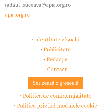
radauti.suceava@apia.org.ro
apia.org.ro
·
Identitate vizuală
·
Publicitate
·
Redacție
·
Contact
Sesizează o greșeală
·
Politica de confidențialitate
·
Politica privind modulele cookie