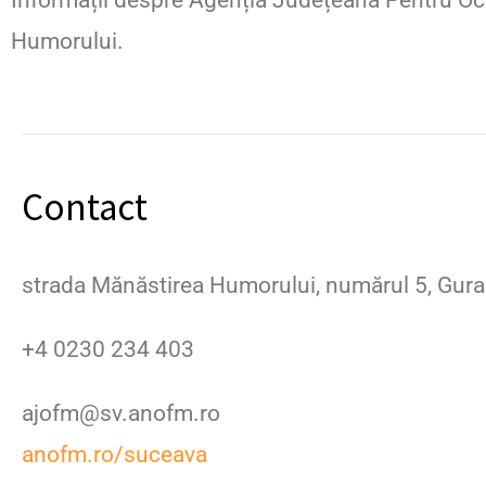
Informații despre Agenția Județeană Pentru O
Humorului.
Contact
strada Mănăstirea Humorului, numărul 5, Gura
+4 0230 234 403
ajofm@sv.anofm.ro
anofm.ro/suceava