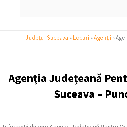
Județul Suceava
»
Locuri
»
Agenții
»
Agen
Agenția Județeană Pent
Suceava – Pun