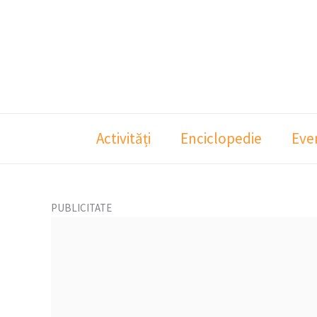
Skip
to
content
Activități
Enciclopedie
Eve
PUBLICITATE