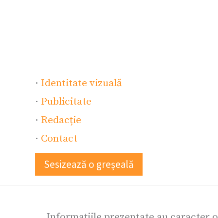
·
Identitate vizuală
·
Publicitate
·
Redacție
·
Contact
Sesizează o greșeală
Informațiile prezentate au caracter 