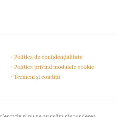
·
Politica de confidențialitate
·
Politica privind modulele cookie
·
Termeni și condiții
orientativ și nu ne asumăm răspunderea