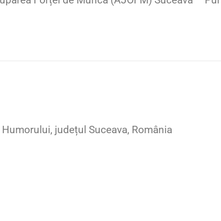
cuparea Forței de Muncă (AJOFM) Suceava – Pun
 Humorului, județul Suceava, România