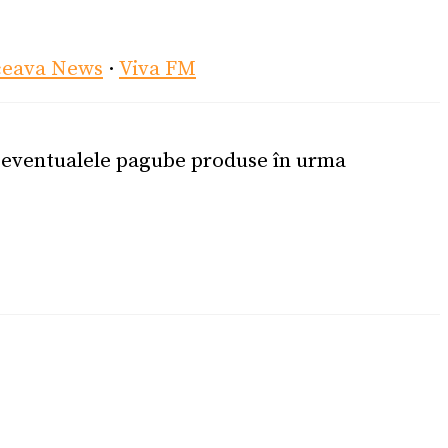
ceava News
·
Viva FM
u eventualele pagube produse în urma