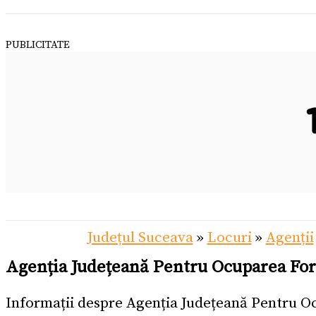
PUBLICITATE
Județul Suceava
»
Locuri
»
Agenții
Agenția Județeană Pentru Ocuparea Fo
Informații despre Agenția Județeană Pentru 