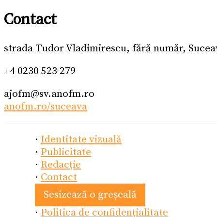
Contact
strada Tudor Vladimirescu, fără număr, Sucea
+4 0230 523 279
ajofm@sv.anofm.ro
anofm.ro/suceava
·
Identitate vizuală
·
Publicitate
·
Redacție
·
Contact
Sesizează o greșeală
·
Politica de confidențialitate