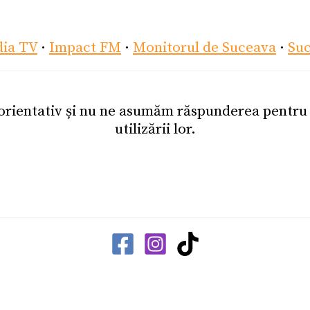
dia TV
·
Impact FM
·
Monitorul de Suceava
·
Su
 orientativ și nu ne asumăm răspunderea pentr
utilizării lor.