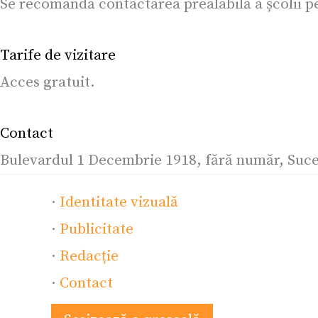
Se recomandă contactarea prealabilă a școlii pen
Tarife de vizitare
Acces gratuit.
Contact
Bulevardul 1 Decembrie 1918, fără număr, Suc
·
Identitate vizuală
·
Publicitate
·
Redacție
·
Contact