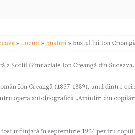
ceava
»
Locuri
»
Busturi
»
Bustul lui Ion Creang
ară a Școlii Gimnaziale Ion Creangă din Suceava.
n Ion Creangă (1837-1889), unul dintre cei mai
ntru opera autobiografică „Amintiri din copilări
ost înființată în septembrie 1994 pentru copiii 