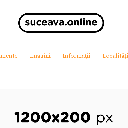
imente
Imagini
Informații
Localităț