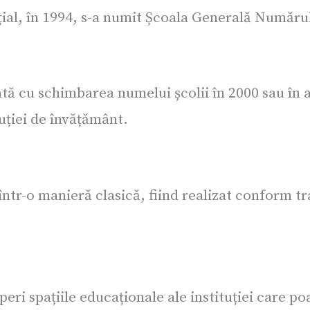
țial, în 1994, s-a numit Școala Generală Numărul
tă cu schimbarea numelui școlii în 2000 sau în a
uției de învățământ.
 într-o manieră clasică, fiind realizat conform 
ri spațiile educaționale ale instituției care po