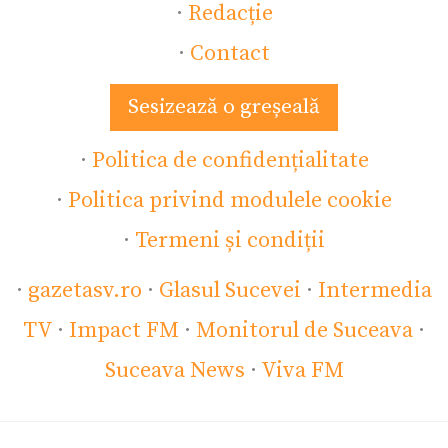
·
Redacție
·
Contact
Sesizează o greșeală
·
Politica de confidențialitate
·
Politica privind modulele cookie
·
Termeni și condiții
·
gazetasv.ro
·
Glasul Sucevei
·
Intermedia
TV
·
Impact FM
·
Monitorul de Suceava
·
Suceava News
·
Viva FM