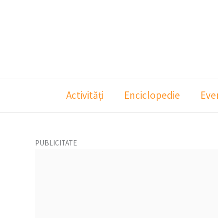
Skip
to
content
Activități
Enciclopedie
Eve
PUBLICITATE