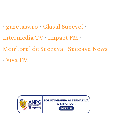
·
gazetasv.ro
·
Glasul Sucevei
·
Intermedia TV
·
Impact FM
·
Monitorul de Suceava
·
Suceava News
·
Viva FM