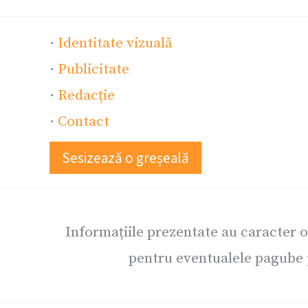
·
Identitate vizuală
·
Publicitate
·
Redacție
·
Contact
Sesizează o greșeală
Informațiile prezentate au caracter 
pentru eventualele pagube p