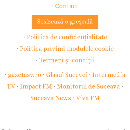
·
Contact
Sesizează o greșeală
·
Politica de confidențialitate
·
Politica privind modulele cookie
·
Termeni și condiții
·
gazetasv.ro
·
Glasul Sucevei
·
Intermedia
TV
·
Impact FM
·
Monitorul de Suceava
·
Suceava News
·
Viva FM