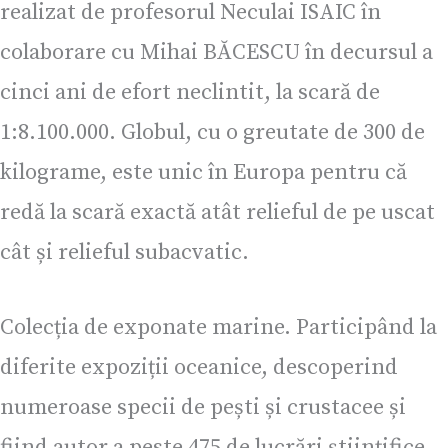
realizat de profesorul Neculai ISAIC în
colaborare cu Mihai BĂCESCU în decursul a
cinci ani de efort neclintit, la scară de
1:8.100.000. Globul, cu o greutate de 300 de
kilograme, este unic în Europa pentru că
redă la scară exactă atât relieful de pe uscat
cât și relieful subacvatic.
Colecția de exponate marine. Participând la
diferite expoziții oceanice, descoperind
numeroase specii de pești și crustacee și
fiind autor a peste 475 de lucrări științifice