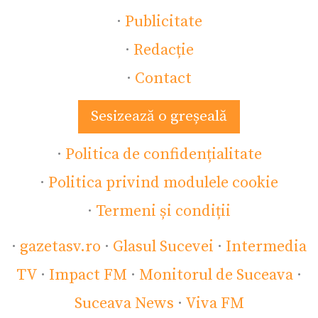
·
Publicitate
·
Redacție
·
Contact
Sesizează o greșeală
·
Politica de confidențialitate
·
Politica privind modulele cookie
·
Termeni și condiții
·
gazetasv.ro
·
Glasul Sucevei
·
Intermedia
TV
·
Impact FM
·
Monitorul de Suceava
·
Suceava News
·
Viva FM