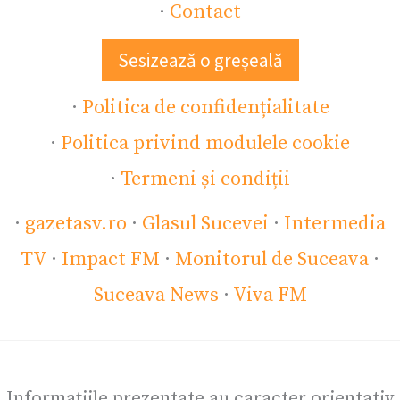
·
Contact
Sesizează o greșeală
·
Politica de confidențialitate
·
Politica privind modulele cookie
·
Termeni și condiții
·
gazetasv.ro
·
Glasul Sucevei
·
Intermedia
TV
·
Impact FM
·
Monitorul de Suceava
·
Suceava News
·
Viva FM
Informațiile prezentate au caracter orientativ