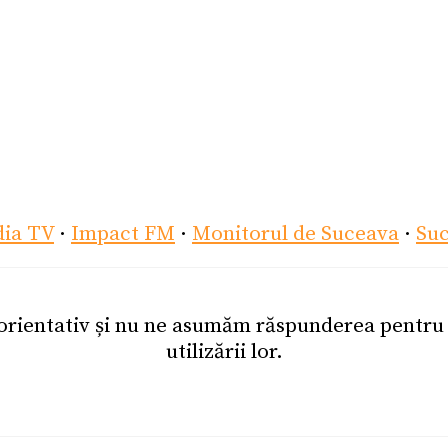
dia TV
·
Impact FM
·
Monitorul de Suceava
·
Su
 orientativ și nu ne asumăm răspunderea pentr
utilizării lor.