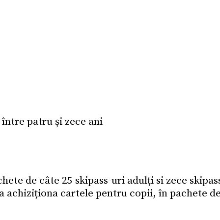
e între patru și zece ani
ete de câte 25 skipass-uri adulți si zece skipas
ea achiziționa cartele pentru copii, în pachete d