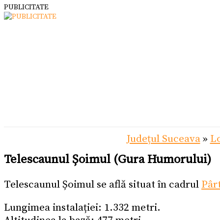
PUBLICITATE
Județul Suceava
»
L
Telescaunul Șoimul (Gura Humorului)
Telescaunul Șoimul se află situat în cadrul
Pâr
Lungimea instalației: 1.332 metri.