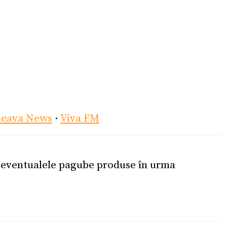
ceava News
·
Viva FM
u eventualele pagube produse în urma