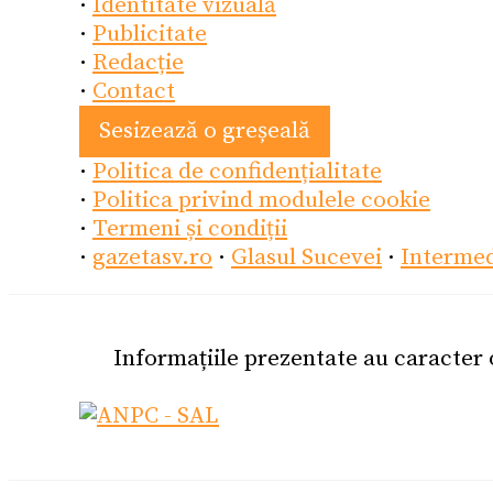
·
Identitate vizuală
·
Publicitate
·
Redacție
·
Contact
Sesizează o greșeală
·
Politica de confidențialitate
·
Politica privind modulele cookie
·
Termeni și condiții
·
gazetasv.ro
·
Glasul Sucevei
·
Interme
Informațiile prezentate au caracter