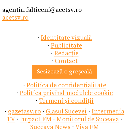
agentia.falticeni@acetsv.ro
acetsv.ro
·
Identitate vizuală
·
Publicitate
·
Redacție
·
Contact
Sesizează o greșeală
·
Politica de confidențialitate
·
Politica privind modulele cookie
·
Termeni și condiții
·
gazetasv.ro
·
Glasul Sucevei
·
Intermedia
TV
·
Impact FM
·
Monitorul de Suceava
·
Suceava News
·
Viva FM