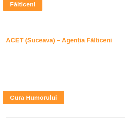
Fălticeni
ACET (Suceava) – Agenția Fălticeni
Gura Humorului