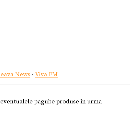
ceava News
·
Viva FM
u eventualele pagube produse în urma