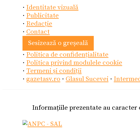
·
Identitate vizuală
·
Publicitate
·
Redacție
·
Contact
Sesizează o greșeală
·
Politica de confidențialitate
·
Politica privind modulele cookie
·
Termeni și condiții
·
gazetasv.ro
·
Glasul Sucevei
·
Interme
Informațiile prezentate au caracter