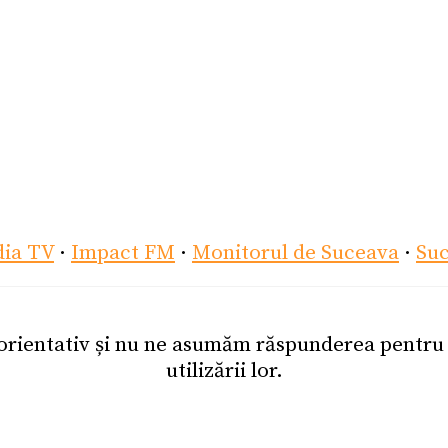
dia TV
·
Impact FM
·
Monitorul de Suceava
·
Su
 orientativ și nu ne asumăm răspunderea pentr
utilizării lor.