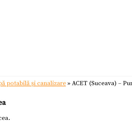
pă potabilă și canalizare
»
ACET (Suceava) – Pun
ea
cea.