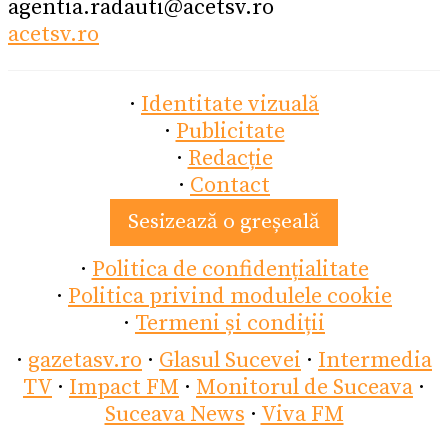
agentia.radauti@acetsv.ro
acetsv.ro
·
Identitate vizuală
·
Publicitate
·
Redacție
·
Contact
Sesizează o greșeală
·
Politica de confidențialitate
·
Politica privind modulele cookie
·
Termeni și condiții
·
gazetasv.ro
·
Glasul Sucevei
·
Intermedia
TV
·
Impact FM
·
Monitorul de Suceava
·
Suceava News
·
Viva FM