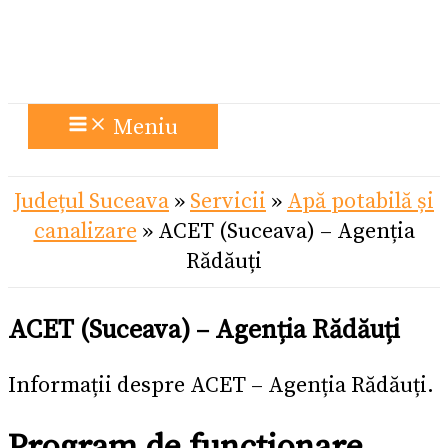
Meniu
Județul Suceava
»
Servicii
»
Apă potabilă și
canalizare
»
ACET (Suceava) – Agenția
Rădăuți
ACET (Suceava) – Agenția Rădăuți
Informații despre ACET – Agenția Rădăuți.
Program de funcționare