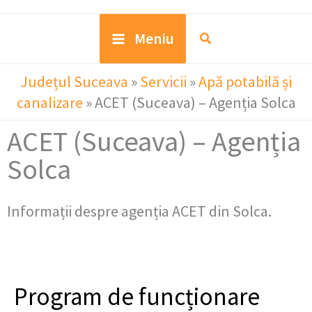
Meniu
Județul Suceava
»
Servicii
»
Apă potabilă și
canalizare
»
ACET (Suceava) – Agenția Solca
ACET (Suceava) – Agenția
Solca
Informații despre agenția ACET din Solca.
Program de funcționare