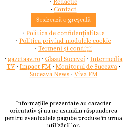
·
Redacție
·
Contact
Sesizează o greșeală
·
Politica de confidențialitate
·
Politica privind modulele cookie
·
Termeni și condiții
·
gazetasv.ro
·
Glasul Sucevei
·
Intermedia
TV
·
Impact FM
·
Monitorul de Suceava
·
Suceava News
·
Viva FM
Informațiile prezentate au caracter
orientativ și nu ne asumăm răspunderea
pentru eventualele pagube produse în urma
utilizării lor.