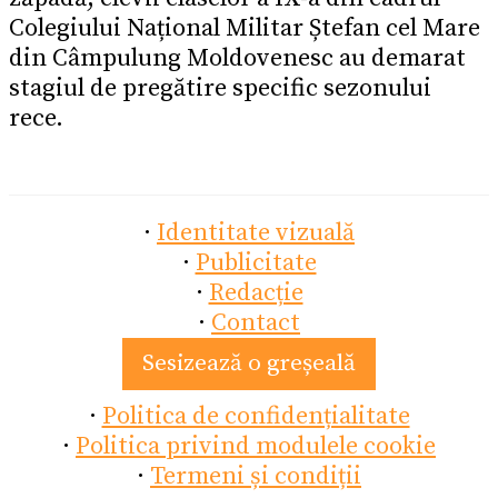
Colegiului Național Militar Ștefan cel Mare
din Câmpulung Moldovenesc au demarat
stagiul de pregătire specific sezonului
rece.
·
Identitate vizuală
·
Publicitate
·
Redacție
·
Contact
Sesizează o greșeală
·
Politica de confidențialitate
·
Politica privind modulele cookie
·
Termeni și condiții