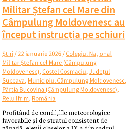
Militar Ștefan cel Mare din
Câmpulung Moldovenesc au
început instrucția pe schiuri
Știri
/
22 ianuarie 2026
/
Colegiul Național
Militar Ștefan cel Mare (Câmpulung
Moldovenesc)
,
Costel Cosmaciu
,
Județul
Suceava
,
Municipiul Câmpulung Moldovenesc
,
Pârtia Bucovina (Câmpulung Moldovenesc)
,
Relu Ifrim
,
România
Profitând de condițiile meteorologice
favorabile și de stratul consistent de
zăpadă, elevii claselor a IX-a din cadrul