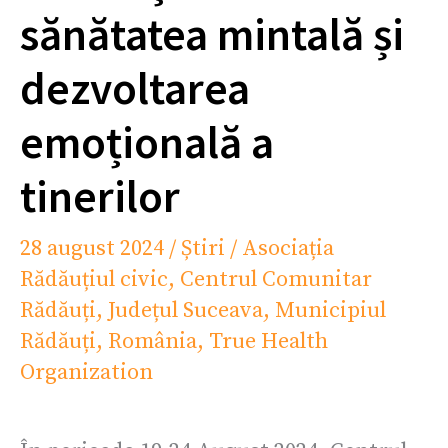
sănătatea mintală și
dezvoltarea
emoțională a
tinerilor
28 august 2024
/
Știri
/
Asociația
Rădăuțiul civic
,
Centrul Comunitar
Rădăuți
,
Județul Suceava
,
Municipiul
Rădăuți
,
România
,
True Health
Organization