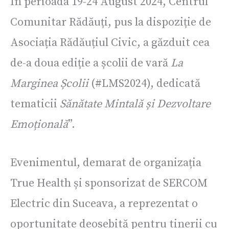
În perioada 19-24 August 2024, Centrul
Comunitar Rădăuți, pus la dispoziție de
Asociația Rădăuțiul Civic, a găzduit cea
de-a doua ediție a școlii de vară
La
Marginea Școlii
(#LMS2024), dedicată
tematicii
Sănătate Mintală și Dezvoltare
Emoțională
”.
Evenimentul, demarat de organizația
True Health și sponsorizat de SERCOM
Electric din Suceava, a reprezentat o
oportunitate deosebită pentru tinerii cu