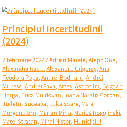
Principiul Incertitudinii
(2024)
7 februarie 2024
/
Adrian Marele
,
Aleph One
,
Alexandra Radu
,
Alexandru Grigoraș
,
Ana
Teodora Popa
,
Andrei Bodnaru
,
Andrei
Mircesc
,
Andrei Sava
,
Artes
,
Astrofilm
,
Bogdan
Horga
,
Erica Moldovan
,
Ioana Natalia Corban
,
Județul Suceava
,
Luka Soare
,
Maia
Morgenstern
,
Marian Mina
,
Marius Rogojinski
,
Matei Stratan
,
Mihai Nistor
,
Municipiul