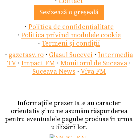
·
Contact
Sesizează o greșeală
·
Politica de confidențialitate
·
Politica privind modulele cookie
·
Termeni și condiții
·
gazetasv.ro
·
Glasul Sucevei
·
Intermedia
TV
·
Impact FM
·
Monitorul de Suceava
·
Suceava News
·
Viva FM
Informațiile prezentate au caracter
orientativ și nu ne asumăm răspunderea
pentru eventualele pagube produse în urma
utilizării lor.