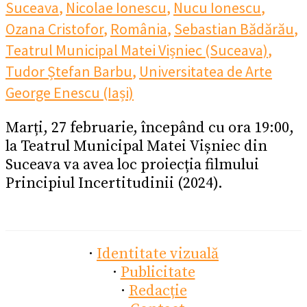
Suceava
,
Nicolae Ionescu
,
Nucu Ionescu
,
Ozana Cristofor
,
România
,
Sebastian Bădărău
,
Teatrul Municipal Matei Vișniec (Suceava)
,
Tudor Ștefan Barbu
,
Universitatea de Arte
George Enescu (Iași)
Marți, 27 februarie, începând cu ora 19:00,
la Teatrul Municipal Matei Vișniec din
Suceava va avea loc proiecția filmului
Principiul Incertitudinii (2024).
·
Identitate vizuală
·
Publicitate
·
Redacție