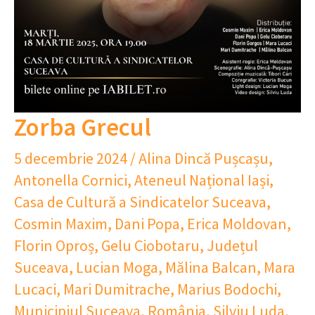
Zorba Grecul
5 decembrie 2024
/
Alina Dincă Pușcașu
,
Antonella Cornici
,
Ateneul Național Iași
,
Casa de Cultură a Sindicatelor Suceava
,
Cosmin Maxim
,
Dani Popa
,
Erica Moldovan
,
Florin Oproș
,
Gelu Ciobotaru
,
Județul
Suceava
,
Lucian Moga
,
Mălina Balcan
,
Mara
Lucaci
,
Mari Dumitrache
,
Marius Bodochi
,
Municipiul Suceava
,
România
,
Silviu Luda
,