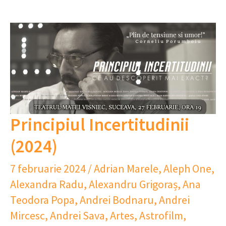
Principiul Incertitudinii
(2024)
7 februarie 2024
/
Adrian Marele
,
Aleph One
,
Alexandra Radu
,
Alexandru Grigoraș
,
Ana
Teodora Popa
,
Andrei Bodnaru
,
Andrei
Mircesc
,
Andrei Sava
,
Artes
,
Astrofilm
,