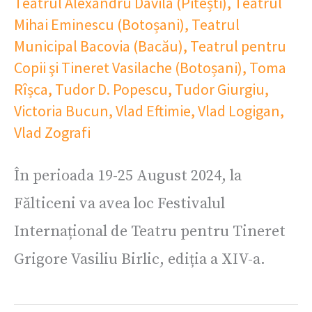
Teatrul Alexandru Davila (Pitești)
,
Teatrul
Mihai Eminescu (Botoșani)
,
Teatrul
Municipal Bacovia (Bacău)
,
Teatrul pentru
Copii şi Tineret Vasilache (Botoșani)
,
Toma
Rîșca
,
Tudor D. Popescu
,
Tudor Giurgiu
,
Victoria Bucun
,
Vlad Eftimie
,
Vlad Logigan
,
Vlad Zografi
În perioada 19-25 August 2024, la
Fălticeni va avea loc Festivalul
Internațional de Teatru pentru Tineret
Grigore Vasiliu Birlic, ediția a XIV-a.