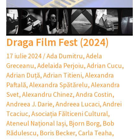
Draga Film Fest (2024)
17 iulie 2024
/
Ada Dumitru
,
Adela
Greceanu
,
Adelaida Perjoiu
,
Adrian Cucu
,
Adrian Duță
,
Adrian Titieni
,
Alexandra
Paftală
,
Alexandra Spătărelu
,
Alexandra
Svet
,
Alexandru Chinez
,
Andra Costin
,
Andreea J. Darie
,
Andreea Lucaci
,
Andrei
Tcaciuc
,
Asociația Fălticeni Cultural
,
Ateneul Național Iași
,
Bjorn Borg
,
Bob
Rădulescu
,
Boris Becker
,
Carla Teaha
,