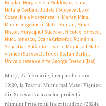
Bogdan Horga
,
Erica Moldovan
,
Ioana
Natalia Corban
,
Județul Suceava
,
Luka
Soare
,
Maia Morgenstern
,
Marian Mina
,
Marius Rogojinski
,
Matei Stratan
,
Mihai
Nistor
,
Municipiul Suceava
,
Nicolae Ionescu
,
Nucu Ionescu
,
Ozana Cristofor
,
România
,
Sebastian Bădărău
,
Teatrul Municipal Matei
Vișniec (Suceava)
,
Tudor Ștefan Barbu
,
Universitatea de Arte George Enescu (Iași)
Marți, 27 februarie, începând cu ora
19:00, la Teatrul Municipal Matei Vișniec
din Suceava va avea loc proiecția
filmului Principiul Incertitudinii (2024).