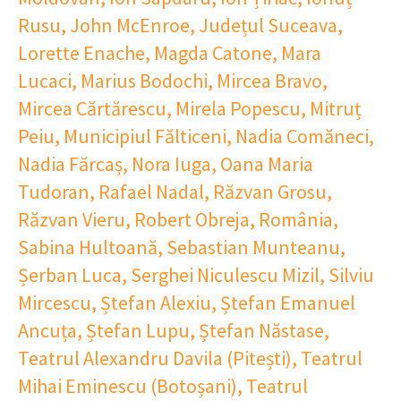
Rusu
,
John McEnroe
,
Județul Suceava
,
Lorette Enache
,
Magda Catone
,
Mara
Lucaci
,
Marius Bodochi
,
Mircea Bravo
,
Mircea Cărtărescu
,
Mirela Popescu
,
Mitruț
Peiu
,
Municipiul Fălticeni
,
Nadia Comăneci
,
Nadia Fărcaș
,
Nora Iuga
,
Oana Maria
Tudoran
,
Rafael Nadal
,
Răzvan Grosu
,
Răzvan Vieru
,
Robert Obreja
,
România
,
Sabina Hultoană
,
Sebastian Munteanu
,
Șerban Luca
,
Serghei Niculescu Mizil
,
Silviu
Mircescu
,
Ștefan Alexiu
,
Ștefan Emanuel
Ancuța
,
Ștefan Lupu
,
Ștefan Năstase
,
Teatrul Alexandru Davila (Pitești)
,
Teatrul
Mihai Eminescu (Botoșani)
,
Teatrul