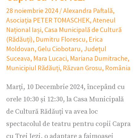
28 noiembrie 2024
/
Alexandra Paftală
,
Asociația PETER TOMASCHEK
,
Ateneul
Național Iași
,
Casa Municipală de Cultură
(Rădăuți)
,
Dumitru Florescu
,
Erica
Moldovan
,
Gelu Ciobotaru
,
Județul
Suceava
,
Mara Lucaci
,
Mariana Dumitrache
,
Municipiul Rădăuți
,
Răzvan Grosu
,
România
Marți, 10 Decembrie 2024, începând cu
orele 10:30 și 12:30, la Casa Municipală
de Cultură Rădăuți va avea loc
spectacolul de teatru pentru copii Capra
cu Trei Iezi, o adaptare a faimoasei