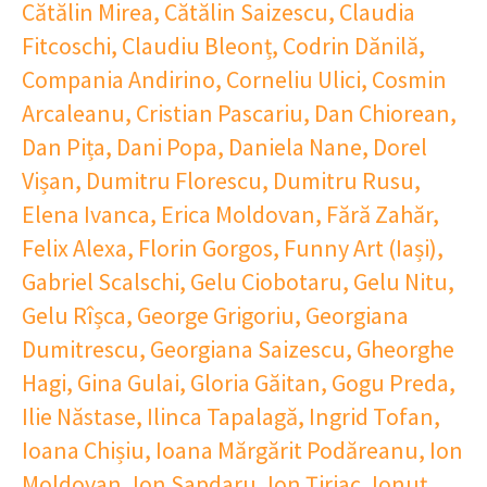
Cătălin Mirea
,
Cătălin Saizescu
,
Claudia
Fitcoschi
,
Claudiu Bleonț
,
Codrin Dănilă
,
Compania Andirino
,
Corneliu Ulici
,
Cosmin
Arcaleanu
,
Cristian Pascariu
,
Dan Chiorean
,
Dan Pița
,
Dani Popa
,
Daniela Nane
,
Dorel
Vișan
,
Dumitru Florescu
,
Dumitru Rusu
,
Elena Ivanca
,
Erica Moldovan
,
Fără Zahăr
,
Felix Alexa
,
Florin Gorgos
,
Funny Art (Iași)
,
Gabriel Scalschi
,
Gelu Ciobotaru
,
Gelu Nitu
,
Gelu Rîșca
,
George Grigoriu
,
Georgiana
Dumitrescu
,
Georgiana Saizescu
,
Gheorghe
Hagi
,
Gina Gulai
,
Gloria Găitan
,
Gogu Preda
,
Ilie Năstase
,
Ilinca Tapalagă
,
Ingrid Tofan
,
Ioana Chișiu
,
Ioana Mărgărit Podăreanu
,
Ion
Moldovan
,
Ion Sapdaru
,
Ion Țiriac
,
Ionuț