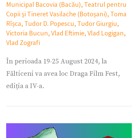
Municipal Bacovia (Bacău)
,
Teatrul pentru
Copii şi Tineret Vasilache (Botoșani)
,
Toma
Rîșca
,
Tudor D. Popescu
,
Tudor Giurgiu
,
Victoria Bucun
,
Vlad Eftimie
,
Vlad Logigan
,
Vlad Zografi
În perioada 19-25 August 2024, la
Fălticeni va avea loc Draga Film Fest,
ediția a IV-a.