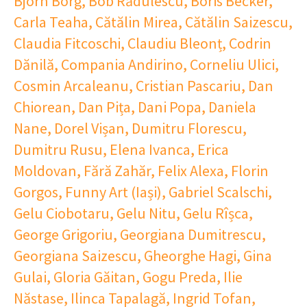
Bjorn Borg
,
Bob Rădulescu
,
Boris Becker
,
Carla Teaha
,
Cătălin Mirea
,
Cătălin Saizescu
,
Claudia Fitcoschi
,
Claudiu Bleonț
,
Codrin
Dănilă
,
Compania Andirino
,
Corneliu Ulici
,
Cosmin Arcaleanu
,
Cristian Pascariu
,
Dan
Chiorean
,
Dan Pița
,
Dani Popa
,
Daniela
Nane
,
Dorel Vișan
,
Dumitru Florescu
,
Dumitru Rusu
,
Elena Ivanca
,
Erica
Moldovan
,
Fără Zahăr
,
Felix Alexa
,
Florin
Gorgos
,
Funny Art (Iași)
,
Gabriel Scalschi
,
Gelu Ciobotaru
,
Gelu Nitu
,
Gelu Rîșca
,
George Grigoriu
,
Georgiana Dumitrescu
,
Georgiana Saizescu
,
Gheorghe Hagi
,
Gina
Gulai
,
Gloria Găitan
,
Gogu Preda
,
Ilie
Năstase
,
Ilinca Tapalagă
,
Ingrid Tofan
,