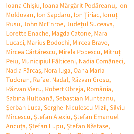
Ioana Chișiu
,
Ioana Mărgărit Podăreanu
,
Ion
Moldovan
,
Ion Sapdaru
,
Ion Țiriac
,
Ionuț
Rusu
,
John McEnroe
,
Județul Suceava
,
Lorette Enache
,
Magda Catone
,
Mara
Lucaci
,
Marius Bodochi
,
Mircea Bravo
,
Mircea Cărtărescu
,
Mirela Popescu
,
Mitruț
Peiu
,
Municipiul Fălticeni
,
Nadia Comăneci
,
Nadia Fărcaș
,
Nora Iuga
,
Oana Maria
Tudoran
,
Rafael Nadal
,
Răzvan Grosu
,
Răzvan Vieru
,
Robert Obreja
,
România
,
Sabina Hultoană
,
Sebastian Munteanu
,
Șerban Luca
,
Serghei Niculescu Mizil
,
Silviu
Mircescu
,
Ștefan Alexiu
,
Ștefan Emanuel
Ancuța
,
Ștefan Lupu
,
Ștefan Năstase
,