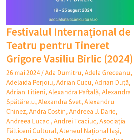
Festivalul Internațional de
Teatru pentru Tineret
Grigore Vasiliu Birlic (2024)
26 mai 2024
/
Ada Dumitru
,
Adela Greceanu
,
Adelaida Perjoiu
,
Adrian Cucu
,
Adrian Duță
,
Adrian Titieni
,
Alexandra Paftală
,
Alexandra
Spătărelu
,
Alexandra Svet
,
Alexandru
Chinez
,
Andra Costin
,
Andreea J. Darie
,
Andreea Lucaci
,
Andrei Tcaciuc
,
Asociația
Fălticeni Cultural
,
Ateneul Național Iași
,