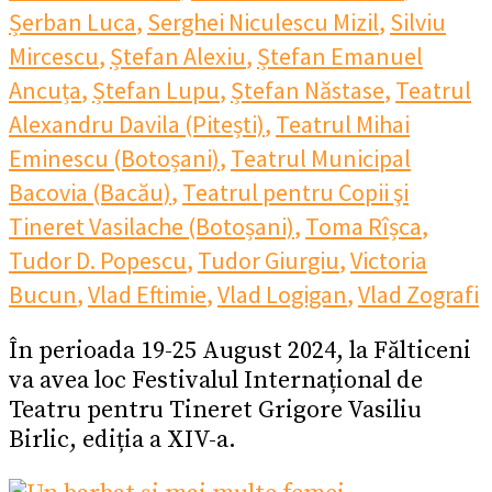
Șerban Luca
,
Serghei Niculescu Mizil
,
Silviu
Mircescu
,
Ștefan Alexiu
,
Ștefan Emanuel
Ancuța
,
Ștefan Lupu
,
Ștefan Năstase
,
Teatrul
Alexandru Davila (Pitești)
,
Teatrul Mihai
Eminescu (Botoșani)
,
Teatrul Municipal
Bacovia (Bacău)
,
Teatrul pentru Copii şi
Tineret Vasilache (Botoșani)
,
Toma Rîșca
,
Tudor D. Popescu
,
Tudor Giurgiu
,
Victoria
Bucun
,
Vlad Eftimie
,
Vlad Logigan
,
Vlad Zografi
În perioada 19-25 August 2024, la Fălticeni
va avea loc Festivalul Internațional de
Teatru pentru Tineret Grigore Vasiliu
Birlic, ediția a XIV-a.