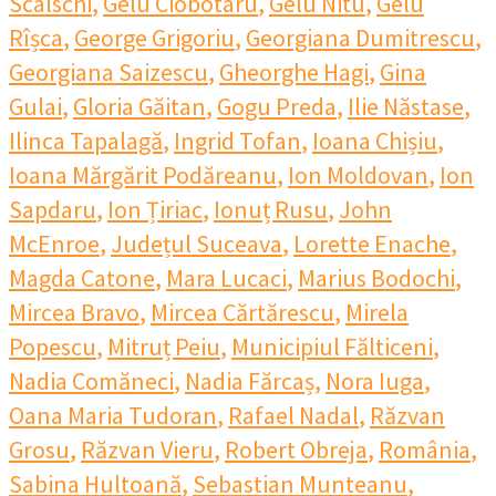
Scalschi
,
Gelu Ciobotaru
,
Gelu Nitu
,
Gelu
Rîșca
,
George Grigoriu
,
Georgiana Dumitrescu
,
Georgiana Saizescu
,
Gheorghe Hagi
,
Gina
Gulai
,
Gloria Găitan
,
Gogu Preda
,
Ilie Năstase
,
Ilinca Tapalagă
,
Ingrid Tofan
,
Ioana Chișiu
,
Ioana Mărgărit Podăreanu
,
Ion Moldovan
,
Ion
Sapdaru
,
Ion Țiriac
,
Ionuț Rusu
,
John
McEnroe
,
Județul Suceava
,
Lorette Enache
,
Magda Catone
,
Mara Lucaci
,
Marius Bodochi
,
Mircea Bravo
,
Mircea Cărtărescu
,
Mirela
Popescu
,
Mitruț Peiu
,
Municipiul Fălticeni
,
Nadia Comăneci
,
Nadia Fărcaș
,
Nora Iuga
,
Oana Maria Tudoran
,
Rafael Nadal
,
Răzvan
Grosu
,
Răzvan Vieru
,
Robert Obreja
,
România
,
Sabina Hultoană
,
Sebastian Munteanu
,