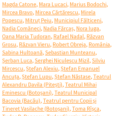
Magda Catone
,
Mara Lucaci
,
Marius Bodochi
,
Mircea Bravo
,
Mircea Cărtărescu
,
Mirela
Popescu
,
Mitruț Peiu
,
Municipiul Fălticeni
,
Nadia Comăneci
,
Nadia Fărcaș
,
Nora Iuga
,
Oana Maria Tudoran
,
Rafael Nadal
,
Răzvan
Grosu
,
Răzvan Vieru
,
Robert Obreja
,
România
,
Sabina Hultoană
,
Sebastian Munteanu
,
Șerban Luca
,
Serghei Niculescu Mizil
,
Silviu
Mircescu
,
Ștefan Alexiu
,
Ștefan Emanuel
Ancuța
,
Ștefan Lupu
,
Ștefan Năstase
,
Teatrul
Alexandru Davila (Pitești)
,
Teatrul Mihai
Eminescu (Botoșani)
,
Teatrul Municipal
Bacovia (Bacău)
,
Teatrul pentru Copii şi
Tineret Vasilache (Botoșani)
,
Toma Rîșca
,