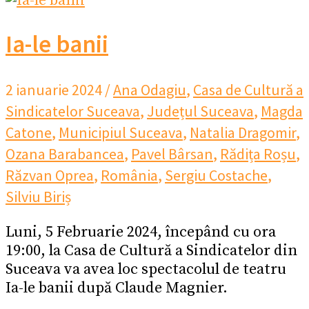
Ia-le banii
2 ianuarie 2024
/
Ana Odagiu
,
Casa de Cultură a
Sindicatelor Suceava
,
Județul Suceava
,
Magda
Catone
,
Municipiul Suceava
,
Natalia Dragomir
,
Ozana Barabancea
,
Pavel Bârsan
,
Rădița Roșu
,
Răzvan Oprea
,
România
,
Sergiu Costache
,
Silviu Biriș
Luni, 5 Februarie 2024, începând cu ora
19:00, la Casa de Cultură a Sindicatelor din
Suceava va avea loc spectacolul de teatru
Ia-le banii după Claude Magnier.