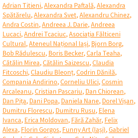
Adrian Titieni
,
Alexandra Paftală
,
Alexandra
Spătărelu
,
Alexandra Svet
,
Alexandru Chinez
,
Andra Costin
,
Andreea J. Darie
,
Andreea
Lucaci
,
Andrei Tcaciuc
,
Asociația Fălticeni
Cultural
,
Ateneul Național Iași
,
Bjorn Borg
,
Bob Rădulescu
,
Boris Becker
,
Carla Teaha
,
Cătălin Mirea
,
Cătălin Saizescu
,
Claudia
Fitcoschi
,
Claudiu Bleonț
,
Codrin Dănilă
,
Compania Andirino
,
Corneliu Ulici
,
Cosmin
Arcaleanu
,
Cristian Pascariu
,
Dan Chiorean
,
Dan Pița
,
Dani Popa
,
Daniela Nane
,
Dorel Vișan
,
Dumitru Florescu
,
Dumitru Rusu
,
Elena
Ivanca
,
Erica Moldovan
,
Fără Zahăr
,
Felix
Alexa
,
Florin Gorgos
,
Funny Art (Iași)
,
Gabriel