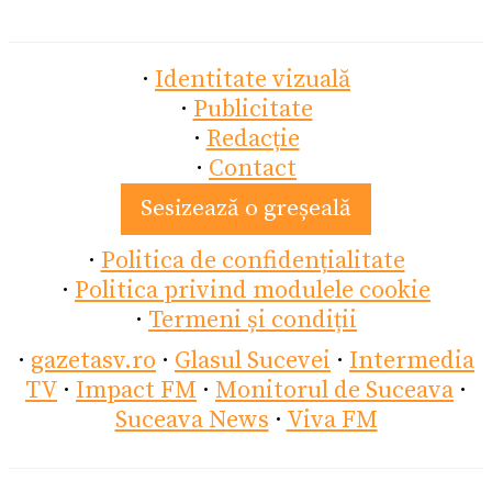
·
Identitate vizuală
·
Publicitate
·
Redacție
·
Contact
Sesizează o greșeală
·
Politica de confidențialitate
·
Politica privind modulele cookie
·
Termeni și condiții
·
gazetasv.ro
·
Glasul Sucevei
·
Intermedia
TV
·
Impact FM
·
Monitorul de Suceava
·
Suceava News
·
Viva FM