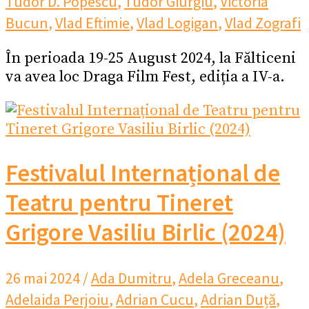
Tudor D. Popescu
,
Tudor Giurgiu
,
Victoria
Bucun
,
Vlad Eftimie
,
Vlad Logigan
,
Vlad Zografi
În perioada 19-25 August 2024, la Fălticeni
va avea loc Draga Film Fest, ediția a IV-a.
Festivalul Internațional de
Teatru pentru Tineret
Grigore Vasiliu Birlic (2024)
26 mai 2024
/
Ada Dumitru
,
Adela Greceanu
,
Adelaida Perjoiu
,
Adrian Cucu
,
Adrian Duță
,