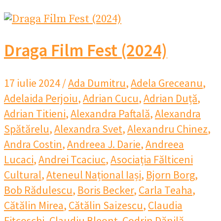
Draga Film Fest (2024)
17 iulie 2024
/
Ada Dumitru
,
Adela Greceanu
,
Adelaida Perjoiu
,
Adrian Cucu
,
Adrian Duță
,
Adrian Titieni
,
Alexandra Paftală
,
Alexandra
Spătărelu
,
Alexandra Svet
,
Alexandru Chinez
,
Andra Costin
,
Andreea J. Darie
,
Andreea
Lucaci
,
Andrei Tcaciuc
,
Asociația Fălticeni
Cultural
,
Ateneul Național Iași
,
Bjorn Borg
,
Bob Rădulescu
,
Boris Becker
,
Carla Teaha
,
Cătălin Mirea
,
Cătălin Saizescu
,
Claudia
Fitcoschi
,
Claudiu Bleonț
,
Codrin Dănilă
,