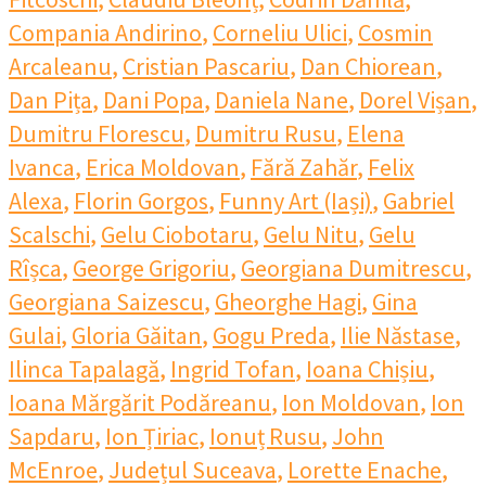
Compania Andirino
,
Corneliu Ulici
,
Cosmin
Arcaleanu
,
Cristian Pascariu
,
Dan Chiorean
,
Dan Pița
,
Dani Popa
,
Daniela Nane
,
Dorel Vișan
,
Dumitru Florescu
,
Dumitru Rusu
,
Elena
Ivanca
,
Erica Moldovan
,
Fără Zahăr
,
Felix
Alexa
,
Florin Gorgos
,
Funny Art (Iași)
,
Gabriel
Scalschi
,
Gelu Ciobotaru
,
Gelu Nitu
,
Gelu
Rîșca
,
George Grigoriu
,
Georgiana Dumitrescu
,
Georgiana Saizescu
,
Gheorghe Hagi
,
Gina
Gulai
,
Gloria Găitan
,
Gogu Preda
,
Ilie Năstase
,
Ilinca Tapalagă
,
Ingrid Tofan
,
Ioana Chișiu
,
Ioana Mărgărit Podăreanu
,
Ion Moldovan
,
Ion
Sapdaru
,
Ion Țiriac
,
Ionuț Rusu
,
John
McEnroe
,
Județul Suceava
,
Lorette Enache
,