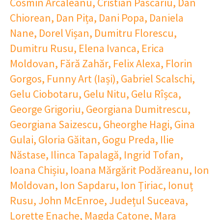
Cosmin Arcaleanu
,
Cristian Pascariu
,
Dan
Chiorean
,
Dan Pița
,
Dani Popa
,
Daniela
Nane
,
Dorel Vișan
,
Dumitru Florescu
,
Dumitru Rusu
,
Elena Ivanca
,
Erica
Moldovan
,
Fără Zahăr
,
Felix Alexa
,
Florin
Gorgos
,
Funny Art (Iași)
,
Gabriel Scalschi
,
Gelu Ciobotaru
,
Gelu Nitu
,
Gelu Rîșca
,
George Grigoriu
,
Georgiana Dumitrescu
,
Georgiana Saizescu
,
Gheorghe Hagi
,
Gina
Gulai
,
Gloria Găitan
,
Gogu Preda
,
Ilie
Năstase
,
Ilinca Tapalagă
,
Ingrid Tofan
,
Ioana Chișiu
,
Ioana Mărgărit Podăreanu
,
Ion
Moldovan
,
Ion Sapdaru
,
Ion Țiriac
,
Ionuț
Rusu
,
John McEnroe
,
Județul Suceava
,
Lorette Enache
,
Magda Catone
,
Mara