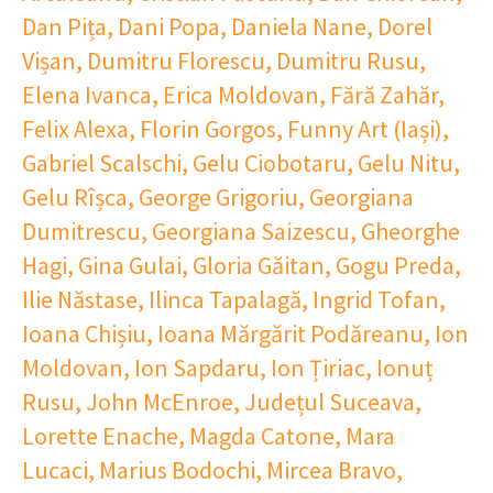
Dan Pița
,
Dani Popa
,
Daniela Nane
,
Dorel
Vișan
,
Dumitru Florescu
,
Dumitru Rusu
,
Elena Ivanca
,
Erica Moldovan
,
Fără Zahăr
,
Felix Alexa
,
Florin Gorgos
,
Funny Art (Iași)
,
Gabriel Scalschi
,
Gelu Ciobotaru
,
Gelu Nitu
,
Gelu Rîșca
,
George Grigoriu
,
Georgiana
Dumitrescu
,
Georgiana Saizescu
,
Gheorghe
Hagi
,
Gina Gulai
,
Gloria Găitan
,
Gogu Preda
,
Ilie Năstase
,
Ilinca Tapalagă
,
Ingrid Tofan
,
Ioana Chișiu
,
Ioana Mărgărit Podăreanu
,
Ion
Moldovan
,
Ion Sapdaru
,
Ion Țiriac
,
Ionuț
Rusu
,
John McEnroe
,
Județul Suceava
,
Lorette Enache
,
Magda Catone
,
Mara
Lucaci
,
Marius Bodochi
,
Mircea Bravo
,