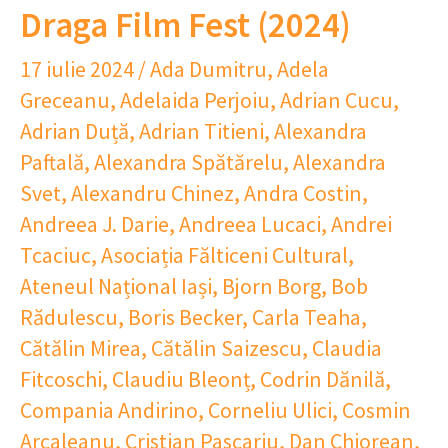
Draga Film Fest (2024)
17 iulie 2024
/
Ada Dumitru
,
Adela
Greceanu
,
Adelaida Perjoiu
,
Adrian Cucu
,
Adrian Duță
,
Adrian Titieni
,
Alexandra
Paftală
,
Alexandra Spătărelu
,
Alexandra
Svet
,
Alexandru Chinez
,
Andra Costin
,
Andreea J. Darie
,
Andreea Lucaci
,
Andrei
Tcaciuc
,
Asociația Fălticeni Cultural
,
Ateneul Național Iași
,
Bjorn Borg
,
Bob
Rădulescu
,
Boris Becker
,
Carla Teaha
,
Cătălin Mirea
,
Cătălin Saizescu
,
Claudia
Fitcoschi
,
Claudiu Bleonț
,
Codrin Dănilă
,
Compania Andirino
,
Corneliu Ulici
,
Cosmin
Arcaleanu
,
Cristian Pascariu
,
Dan Chiorean
,