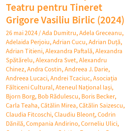
Teatru pentru Tineret
Grigore Vasiliu Birlic (2024)
26 mai 2024
/
Ada Dumitru
,
Adela Greceanu
,
Adelaida Perjoiu
,
Adrian Cucu
,
Adrian Duță
,
Adrian Titieni
,
Alexandra Paftală
,
Alexandra
Spătărelu
,
Alexandra Svet
,
Alexandru
Chinez
,
Andra Costin
,
Andreea J. Darie
,
Andreea Lucaci
,
Andrei Tcaciuc
,
Asociația
Fălticeni Cultural
,
Ateneul Național Iași
,
Bjorn Borg
,
Bob Rădulescu
,
Boris Becker
,
Carla Teaha
,
Cătălin Mirea
,
Cătălin Saizescu
,
Claudia Fitcoschi
,
Claudiu Bleonț
,
Codrin
Dănilă
,
Compania Andirino
,
Corneliu Ulici
,