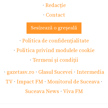
·
Redacție
·
Contact
Sesizează o greșeală
·
Politica de confidențialitate
·
Politica privind modulele cookie
·
Termeni și condiții
·
gazetasv.ro
·
Glasul Sucevei
·
Intermedia
TV
·
Impact FM
·
Monitorul de Suceava
·
Suceava News
·
Viva FM