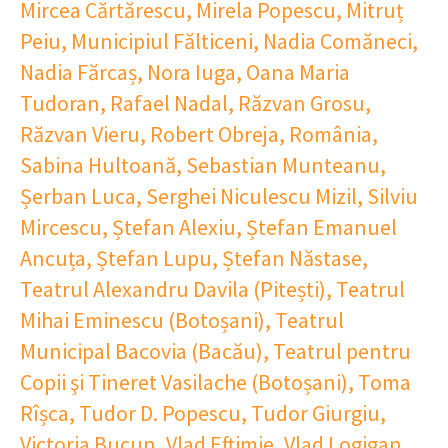
Mircea Cărtărescu
,
Mirela Popescu
,
Mitruț
Peiu
,
Municipiul Fălticeni
,
Nadia Comăneci
,
Nadia Fărcaș
,
Nora Iuga
,
Oana Maria
Tudoran
,
Rafael Nadal
,
Răzvan Grosu
,
Răzvan Vieru
,
Robert Obreja
,
România
,
Sabina Hultoană
,
Sebastian Munteanu
,
Șerban Luca
,
Serghei Niculescu Mizil
,
Silviu
Mircescu
,
Ștefan Alexiu
,
Ștefan Emanuel
Ancuța
,
Ștefan Lupu
,
Ștefan Năstase
,
Teatrul Alexandru Davila (Pitești)
,
Teatrul
Mihai Eminescu (Botoșani)
,
Teatrul
Municipal Bacovia (Bacău)
,
Teatrul pentru
Copii şi Tineret Vasilache (Botoșani)
,
Toma
Rîșca
,
Tudor D. Popescu
,
Tudor Giurgiu
,
Victoria Bucun
,
Vlad Eftimie
,
Vlad Logigan
,