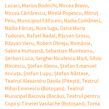
Lucaci
,
Marius Bodochi
,
Mircea Bravo
,
Mircea Cărtărescu
,
Mirela Popescu
,
Mitruț
Peiu
,
Municipiul Fălticeni
,
Nadia Comăneci
,
Nadia Fărcaș
,
Nora Iuga
,
Oana Maria
Tudoran
,
Rafael Nadal
,
Răzvan Grosu
,
Răzvan Vieru
,
Robert Obreja
,
România
,
Sabina Hultoană
,
Sebastian Munteanu
,
Șerban Luca
,
Serghei Niculescu Mizil
,
Silviu
Mircescu
,
Ștefan Alexiu
,
Ștefan Emanuel
Ancuța
,
Ștefan Lupu
,
Ștefan Năstase
,
Teatrul Alexandru Davila (Pitești)
,
Teatrul
Mihai Eminescu (Botoșani)
,
Teatrul
Municipal Bacovia (Bacău)
,
Teatrul pentru
Copii şi Tineret Vasilache (Botoșani)
,
Toma