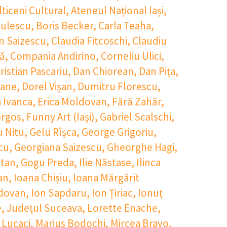
lticeni Cultural
,
Ateneul Național Iași
,
ulescu
,
Boris Becker
,
Carla Teaha
,
n Saizescu
,
Claudia Fitcoschi
,
Claudiu
lă
,
Compania Andirino
,
Corneliu Ulici
,
ristian Pascariu
,
Dan Chiorean
,
Dan Pița
,
Nane
,
Dorel Vișan
,
Dumitru Florescu
,
 Ivanca
,
Erica Moldovan
,
Fără Zahăr
,
orgos
,
Funny Art (Iași)
,
Gabriel Scalschi
,
u Nitu
,
Gelu Rîșca
,
George Grigoriu
,
cu
,
Georgiana Saizescu
,
Gheorghe Hagi
,
itan
,
Gogu Preda
,
Ilie Năstase
,
Ilinca
an
,
Ioana Chișiu
,
Ioana Mărgărit
dovan
,
Ion Sapdaru
,
Ion Țiriac
,
Ionuț
e
,
Județul Suceava
,
Lorette Enache
,
 Lucaci
,
Marius Bodochi
,
Mircea Bravo
,