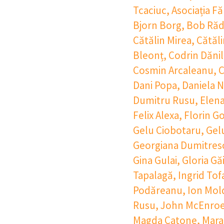
Tcaciuc
,
Asociația Fă
Bjorn Borg
,
Bob Răd
Cătălin Mirea
,
Cătăli
Bleonț
,
Codrin Dăni
Cosmin Arcaleanu
,
C
Dani Popa
,
Daniela 
Dumitru Rusu
,
Elena
Felix Alexa
,
Florin G
Gelu Ciobotaru
,
Gel
Georgiana Dumitres
Gina Gulai
,
Gloria Gă
Tapalagă
,
Ingrid Tof
Podăreanu
,
Ion Mol
Rusu
,
John McEnro
Magda Catone
,
Mara