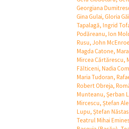
Georgiana Dumitres
Gina Gulai
,
Gloria Gă
Tapalagă
,
Ingrid Tof
Podăreanu
,
Ion Mol
Rusu
,
John McEnro
Magda Catone
,
Mara
Mircea Cărtărescu
,
Fălticeni
,
Nadia Com
Maria Tudoran
,
Rafa
Robert Obreja
,
Româ
Munteanu
,
Șerban 
Mircescu
,
Ștefan Ale
Lupu
,
Ștefan Năsta
Teatrul Mihai Emine
Bacovia (Bacău)
,
Tea