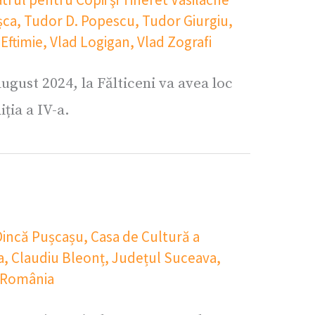
șca
,
Tudor D. Popescu
,
Tudor Giurgiu
,
 Eftimie
,
Vlad Logigan
,
Vlad Zografi
ugust 2024, la Fălticeni va avea loc
ția a IV-a.
Dincă Pușcașu
,
Casa de Cultură a
a
,
Claudiu Bleonț
,
Județul Suceava
,
România