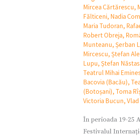
Mircea Cărtărescu
,
Fălticeni
,
Nadia Com
Maria Tudoran
,
Rafa
Robert Obreja
,
Româ
Munteanu
,
Șerban 
Mircescu
,
Ștefan Ale
Lupu
,
Ștefan Năsta
Teatrul Mihai Emine
Bacovia (Bacău)
,
Tea
(Botoșani)
,
Toma Rî
Victoria Bucun
,
Vlad
În perioada 19-25 A
Festivalul Internaț