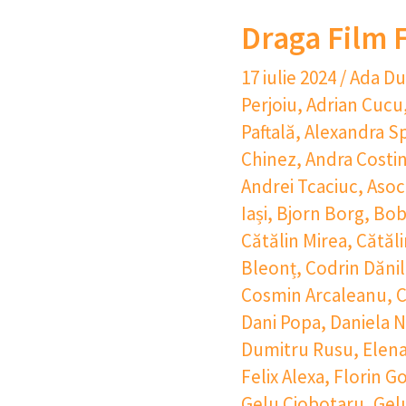
Draga Film F
17 iulie 2024
/
Ada Du
Perjoiu
,
Adrian Cucu
Paftală
,
Alexandra S
Chinez
,
Andra Costi
Andrei Tcaciuc
,
Asoci
Iași
,
Bjorn Borg
,
Bob
Cătălin Mirea
,
Cătăli
Bleonț
,
Codrin Dăni
Cosmin Arcaleanu
,
C
Dani Popa
,
Daniela 
Dumitru Rusu
,
Elena
Felix Alexa
,
Florin G
Gelu Ciobotaru
,
Gel