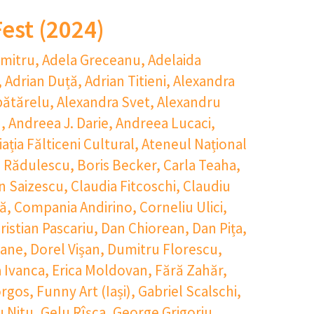
est (2024)
mitru
,
Adela Greceanu
,
Adelaida
,
Adrian Duță
,
Adrian Titieni
,
Alexandra
pătărelu
,
Alexandra Svet
,
Alexandru
n
,
Andreea J. Darie
,
Andreea Lucaci
,
ația Fălticeni Cultural
,
Ateneul Național
 Rădulescu
,
Boris Becker
,
Carla Teaha
,
n Saizescu
,
Claudia Fitcoschi
,
Claudiu
lă
,
Compania Andirino
,
Corneliu Ulici
,
ristian Pascariu
,
Dan Chiorean
,
Dan Pița
,
Nane
,
Dorel Vișan
,
Dumitru Florescu
,
 Ivanca
,
Erica Moldovan
,
Fără Zahăr
,
orgos
,
Funny Art (Iași)
,
Gabriel Scalschi
,
u Nitu
,
Gelu Rîșca
,
George Grigoriu
,