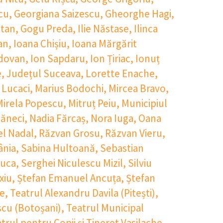
cu
,
Georgiana Saizescu
,
Gheorghe Hagi
,
itan
,
Gogu Preda
,
Ilie Năstase
,
Ilinca
an
,
Ioana Chișiu
,
Ioana Mărgărit
dovan
,
Ion Sapdaru
,
Ion Țiriac
,
Ionuț
e
,
Județul Suceava
,
Lorette Enache
,
 Lucaci
,
Marius Bodochi
,
Mircea Bravo
,
Mirela Popescu
,
Mitruț Peiu
,
Municipiul
ăneci
,
Nadia Fărcaș
,
Nora Iuga
,
Oana
el Nadal
,
Răzvan Grosu
,
Răzvan Vieru
,
nia
,
Sabina Hultoană
,
Sebastian
Luca
,
Serghei Niculescu Mizil
,
Silviu
xiu
,
Ștefan Emanuel Ancuța
,
Ștefan
se
,
Teatrul Alexandru Davila (Pitești)
,
scu (Botoșani)
,
Teatrul Municipal
trul pentru Copii şi Tineret Vasilache