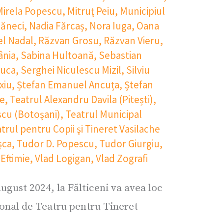
Mirela Popescu
,
Mitruț Peiu
,
Municipiul
ăneci
,
Nadia Fărcaș
,
Nora Iuga
,
Oana
el Nadal
,
Răzvan Grosu
,
Răzvan Vieru
,
nia
,
Sabina Hultoană
,
Sebastian
Luca
,
Serghei Niculescu Mizil
,
Silviu
xiu
,
Ștefan Emanuel Ancuța
,
Ștefan
se
,
Teatrul Alexandru Davila (Pitești)
,
scu (Botoșani)
,
Teatrul Municipal
trul pentru Copii şi Tineret Vasilache
șca
,
Tudor D. Popescu
,
Tudor Giurgiu
,
 Eftimie
,
Vlad Logigan
,
Vlad Zografi
ugust 2024, la Fălticeni va avea loc
ional de Teatru pentru Tineret