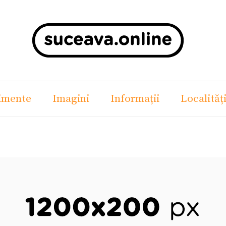
imente
Imagini
Informații
Localităț