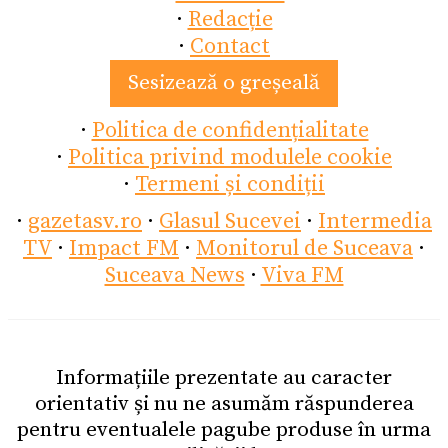
·
Redacție
·
Contact
Sesizează o greșeală
·
Politica de confidențialitate
·
Politica privind modulele cookie
·
Termeni și condiții
·
gazetasv.ro
·
Glasul Sucevei
·
Intermedia
TV
·
Impact FM
·
Monitorul de Suceava
·
Suceava News
·
Viva FM
Informațiile prezentate au caracter
orientativ și nu ne asumăm răspunderea
pentru eventualele pagube produse în urma