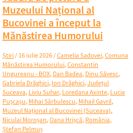
Muzeului Național al
Bucovinei a început la
Mănăstirea Humorului
Știri
/
16 iulie 2026
/
Camelia Sadovei
,
Comuna
Mănăstirea Humorului
,
Constantin
Ungureanu - BOX
,
Dan Badea
,
Dinu Săvesc
,
Gabriela Drăghici
,
Ion Drăghici
,
Județul
Suceava
,
Liviu Suhar
,
Loredana Axinte
,
Lucia
Pușcașu
,
Mihai Sârbulescu
,
Mihail Gavril
,
Muzeul Național al Bucovinei (Suceava)
,
Niculai Moroșan
,
Oana Hrișcă
,
România
,
Ștefan Pelmuș