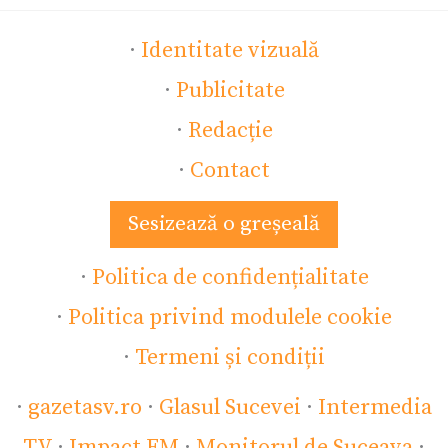
·
Identitate vizuală
·
Publicitate
·
Redacție
·
Contact
Sesizează o greșeală
·
Politica de confidențialitate
·
Politica privind modulele cookie
·
Termeni și condiții
·
gazetasv.ro
·
Glasul Sucevei
·
Intermedia
TV
·
Impact FM
·
Monitorul de Suceava
·