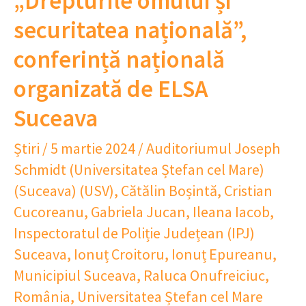
„Drepturile omului și
securitatea națională”,
conferință națională
organizată de ELSA
Suceava
Știri
/
5 martie 2024
/
Auditoriumul Joseph
Schmidt (Universitatea Ștefan cel Mare)
(Suceava) (USV)
,
Cătălin Boșintă
,
Cristian
Cucoreanu
,
Gabriela Jucan
,
Ileana Iacob
,
Inspectoratul de Poliție Județean (IPJ)
Suceava
,
Ionuț Croitoru
,
Ionuț Epureanu
,
Municipiul Suceava
,
Raluca Onufreiciuc
,
România
,
Universitatea Ștefan cel Mare