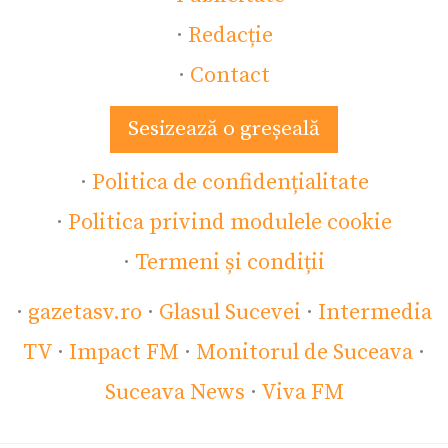
·
Redacție
·
Contact
Sesizează o greșeală
·
Politica de confidențialitate
·
Politica privind modulele cookie
·
Termeni și condiții
·
gazetasv.ro
·
Glasul Sucevei
·
Intermedia
TV
·
Impact FM
·
Monitorul de Suceava
·
Suceava News
·
Viva FM