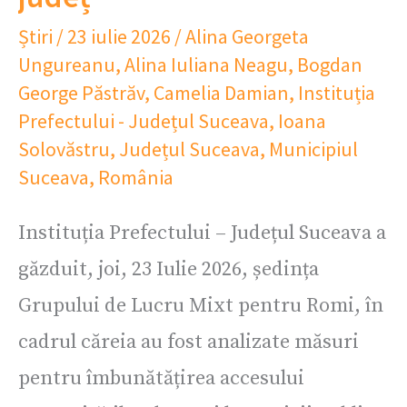
Știri
/
23 iulie 2026
/
Alina Georgeta
Ungureanu
,
Alina Iuliana Neagu
,
Bogdan
George Păstrăv
,
Camelia Damian
,
Instituția
Prefectului - Județul Suceava
,
Ioana
Solovăstru
,
Județul Suceava
,
Municipiul
Suceava
,
România
Instituția Prefectului – Județul Suceava a
găzduit, joi, 23 Iulie 2026, ședința
Grupului de Lucru Mixt pentru Romi, în
cadrul căreia au fost analizate măsuri
pentru îmbunătățirea accesului