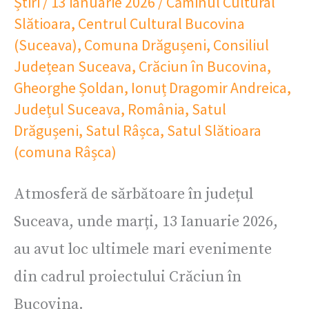
Știri
/
13 ianuarie 2026
/
Căminul Cultural
Slătioara
,
Centrul Cultural Bucovina
(Suceava)
,
Comuna Drăgușeni
,
Consiliul
Județean Suceava
,
Crăciun în Bucovina
,
Gheorghe Șoldan
,
Ionuț Dragomir Andreica
,
Județul Suceava
,
România
,
Satul
Drăgușeni
,
Satul Râșca
,
Satul Slătioara
(comuna Râșca)
Atmosferă de sărbătoare în județul
Suceava, unde marți, 13 Ianuarie 2026,
au avut loc ultimele mari evenimente
din cadrul proiectului Crăciun în
Bucovina.