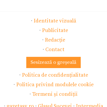
·
Identitate vizuală
·
Publicitate
·
Redacție
·
Contact
Sesizează o greșeală
·
Politica de confidențialitate
·
Politica privind modulele cookie
·
Termeni și condiții
·
gazetasv.ro
·
Glasul Sucevei
·
Intermedia