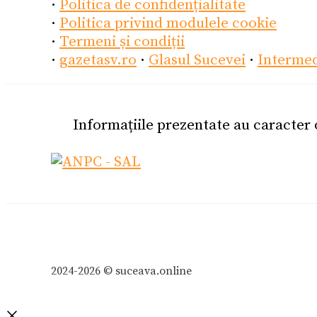
·
Politica de confidențialitate
·
Politica privind modulele cookie
·
Termeni și condiții
·
gazetasv.ro
·
Glasul Sucevei
·
Interme
Informațiile prezentate au caracter
2024-2026 © suceava.online