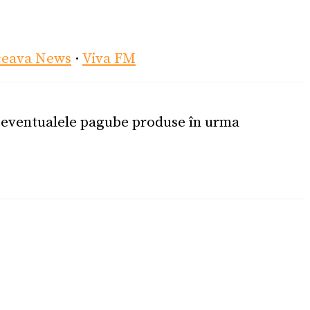
ceava News
·
Viva FM
u eventualele pagube produse în urma