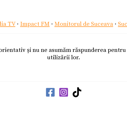
dia TV
·
Impact FM
·
Monitorul de Suceava
·
Su
 orientativ și nu ne asumăm răspunderea pentr
utilizării lor.