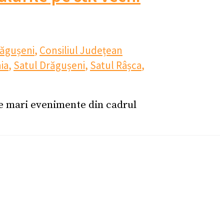
ăgușeni
,
Consiliul Județean
ia
,
Satul Drăgușeni
,
Satul Râșca
,
le mari evenimente din cadrul