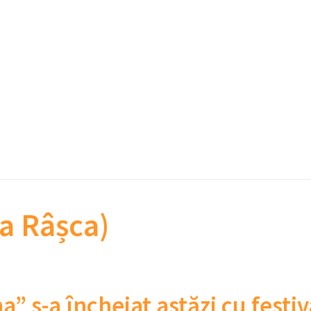
a Râșca)
” s-a încheiat astăzi cu festiva