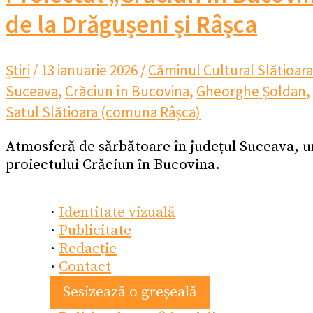
de la Drăgușeni și Râșca
Știri
/
13 ianuarie 2026
/
Căminul Cultural Slătioara
Suceava
,
Crăciun în Bucovina
,
Gheorghe Șoldan
,
Satul Slătioara (comuna Râșca)
Atmosferă de sărbătoare în județul Suceava, u
proiectului Crăciun în Bucovina.
·
Identitate vizuală
·
Publicitate
·
Redacție
·
Contact
Sesizează o greșeală