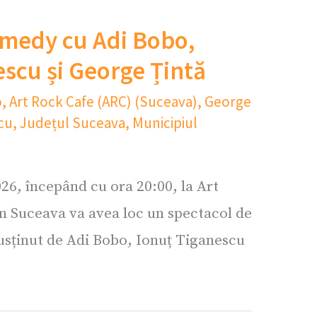
medy cu Adi Bobo,
escu și George Țintă
o
,
Art Rock Cafe (ARC) (Suceava)
,
George
cu
,
Județul Suceava
,
Municipiul
26, începând cu ora 20:00, la Art
n Suceava va avea loc un spectacol de
sținut de Adi Bobo, Ionuț Tiganescu