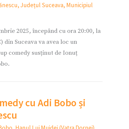
gănescu
,
Județul Suceava
,
Municipiul
brie 2025, începând cu ora 20:00, la
) din Suceava va avea loc un
-up comedy susținut de Ionuț
obo.
medy cu Adi Bobo și
escu
 Bobo
,
Hanul Lui Mujdei (Vatra Dornei)
,