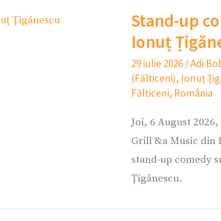
Stand-up co
Ionuț Țigăn
29 iulie 2026
/
Adi Bo
(Fălticeni)
,
Ionuț Ți
Fălticeni
,
România
Joi, 6 August 2026,
Grill &a Music din 
stand-up comedy su
Țigănescu.