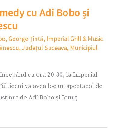
medy cu Adi Bobo și
escu
bo
,
George Țintă
,
Imperial Grill & Music
gănescu
,
Județul Suceava
,
Municipiul
 începând cu ora 20:30, la Imperial
Fălticeni va avea loc un spectacol de
sținut de Adi Bobo și Ionuț