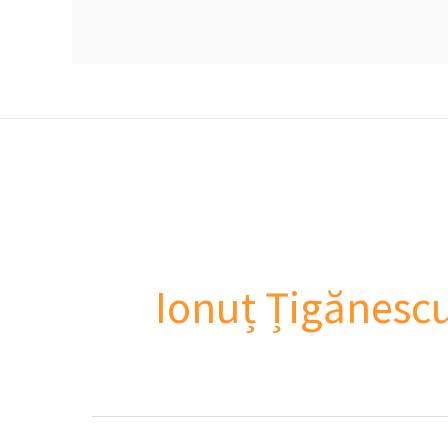
Ionuț Țigănesc