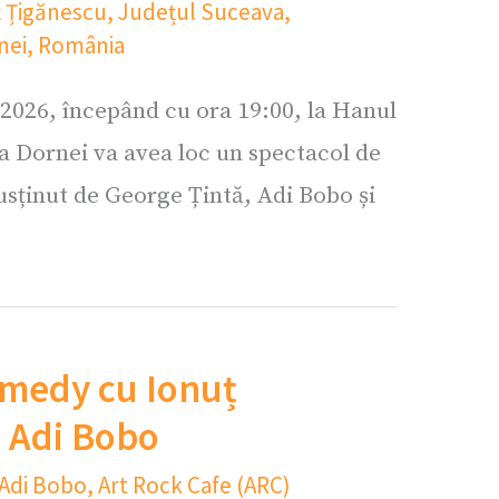
 Țigănescu
,
Județul Suceava
,
nei
,
România
 2026, începând cu ora 19:00, la Hanul
a Dornei va avea loc un spectacol de
sținut de George Țintă, Adi Bobo și
medy cu Ionuț
i Adi Bobo
Adi Bobo
,
Art Rock Cafe (ARC)