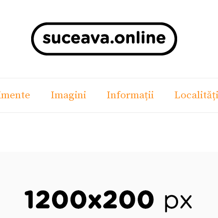
imente
Imagini
Informații
Localităț