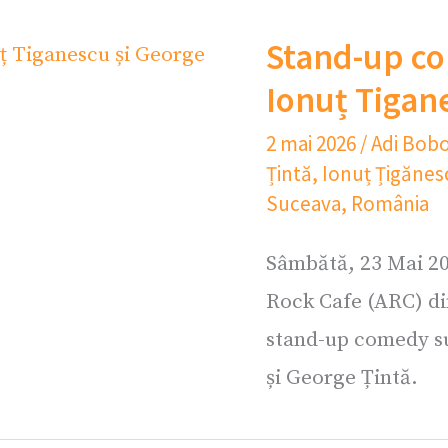
Stand-up co
Ionuț Tigan
2 mai 2026
/
Adi Bob
Țintă
,
Ionuț Țigănes
Suceava
,
România
Sâmbătă, 23 Mai 20
Rock Cafe (ARC) di
stand-up comedy su
și George Țintă.