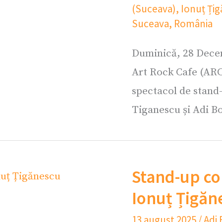
(Suceava)
,
Ionuț Ți
Suceava
,
România
Duminică, 28 Decem
Art Rock Cafe (ARC
spectacol de stand
Tiganescu și Adi B
Stand-up co
Ionuț Țigăn
13 august 2025
/
Adi