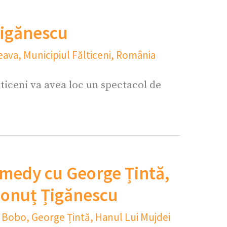
Țigănescu
eava
,
Municipiul Fălticeni
,
România
ticeni va avea loc un spectacol de
medy cu George Țintă,
 Ionuț Țigănescu
i Bobo
,
George Țintă
,
Hanul Lui Mujdei