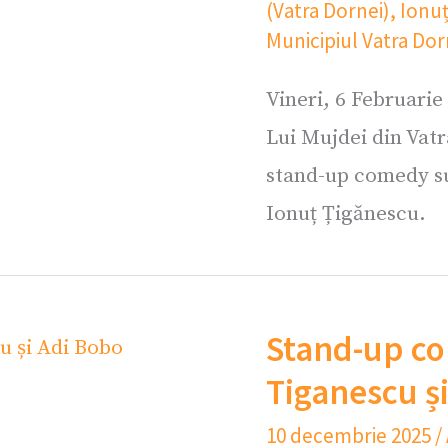
(Vatra Dornei)
,
Ionuț
Municipiul Vatra Dor
Vineri, 6 Februarie
Lui Mujdei din Vatr
stand-up comedy su
Ionuț Țigănescu.
Stand-up co
Tiganescu ș
10 decembrie 2025
/