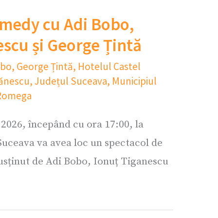
medy cu Adi Bobo,
escu și George Țintă
obo
,
George Țintă
,
Hotelul Castel
gănescu
,
Județul Suceava
,
Municipiul
Romega
2026, începând cu ora 17:00, la
Suceava va avea loc un spectacol de
sținut de Adi Bobo, Ionuț Tiganescu