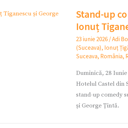
Stand-up co
Ionuț Tigan
23 iunie 2026
/
Adi B
(Suceava)
,
Ionuț Ți
Suceava
,
România
,
Duminică, 28 Iunie 
Hotelul Castel din 
stand-up comedy su
și George Țintă.