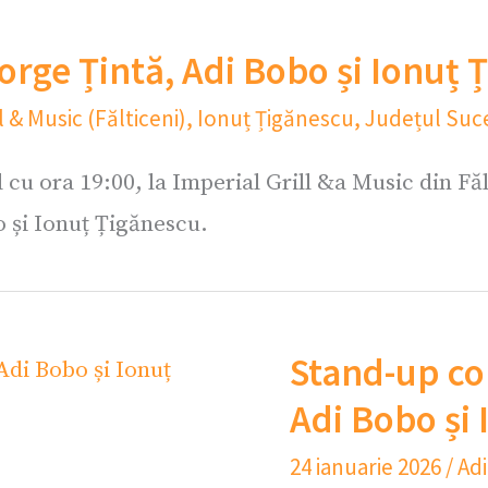
rge Țintă, Adi Bobo și Ionuț 
l & Music (Fălticeni)
,
Ionuț Țigănescu
,
Județul Suc
cu ora 19:00, la Imperial Grill &a Music din Făl
 și Ionuț Țigănescu.
Stand-up co
Adi Bobo și
24 ianuarie 2026
/
Ad